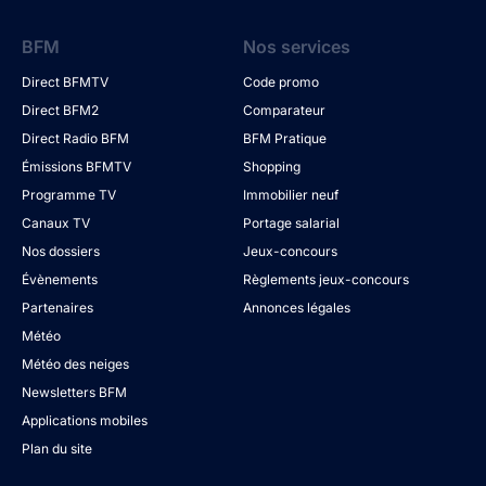
BFM
Nos services
Direct BFMTV
Code promo
Direct BFM2
Comparateur
Direct Radio BFM
BFM Pratique
Émissions BFMTV
Shopping
Programme TV
Immobilier neuf
Canaux TV
Portage salarial
Nos dossiers
Jeux-concours
Évènements
Règlements jeux-concours
Partenaires
Annonces légales
Météo
Météo des neiges
Newsletters BFM
Applications mobiles
Plan du site