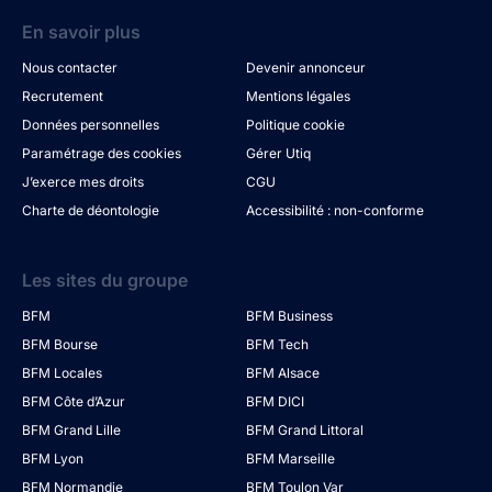
En savoir plus
Nous contacter
Devenir annonceur
Recrutement
Mentions légales
Données personnelles
Politique cookie
Paramétrage des cookies
Gérer Utiq
J’exerce mes droits
CGU
Charte de déontologie
Accessibilité : non-conforme
Les sites du groupe
BFM
BFM Business
BFM Bourse
BFM Tech
BFM Locales
BFM Alsace
BFM Côte d’Azur
BFM DICI
BFM Grand Lille
BFM Grand Littoral
BFM Lyon
BFM Marseille
BFM Normandie
BFM Toulon Var