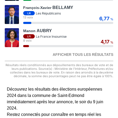
BELLAMY
François-Xavier
Les Républicains
LR
13 voix
6,77
%
AUBRY
Manon
La France Insoumise
LFI
8 voix
4,17
%
AFFICHER TOUS LES RÉSULTATS
Résultats réels conditionnés aux dépouillements des bureaux de vote et de
leurs publications. Source(s) : Ministère de l'Intérieur, Préfectures et/ou
collectes dans les bureaux de vote. En raison des arrondis à la deuxième
décimale, la somme des pourcentages peut ne pas être égale à 100%.
Découvrez les résultats des élections européennes
2024 dans la commune de Saint-Edmond
immédiatement après leur annonce, le soir du 9 juin
2024.
Restez connectés pour connaître en temps réel les