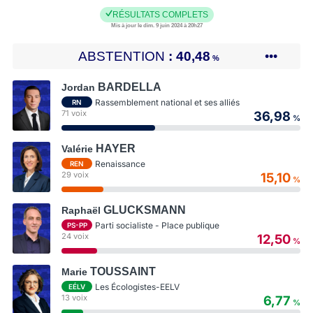
RÉSULTATS COMPLETS
Mis à jour le dim. 9 juin 2024 à 20h27
ABSTENTION
40,48
•••
%
BARDELLA
Jordan
Rassemblement national et ses alliés
RN
71 voix
36,98
%
HAYER
Valérie
Renaissance
REN
29 voix
15,10
%
GLUCKSMANN
Raphaël
Parti socialiste - Place publique
PS-PP
24 voix
12,50
%
TOUSSAINT
Marie
Les Écologistes-EELV
EÉLV
13 voix
6,77
%