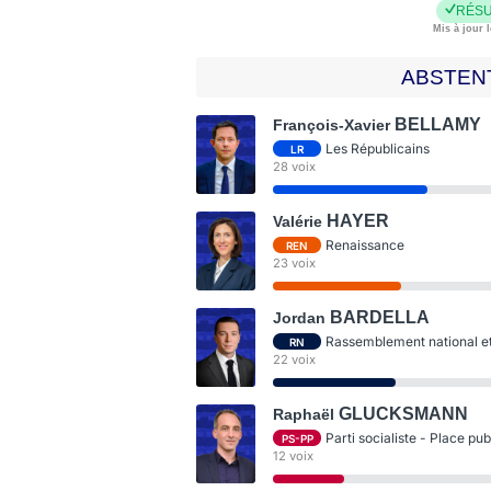
RÉSU
Mis à jour l
ABSTEN
BELLAMY
François-Xavier
Les Républicains
LR
28 voix
HAYER
Valérie
Renaissance
REN
23 voix
BARDELLA
Jordan
Rassemblement national et 
RN
22 voix
GLUCKSMANN
Raphaël
Parti socialiste - Place pu
PS-PP
12 voix