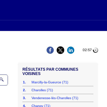
02:56
COMMUNES
VOISINES
1.
Marcilly-la-Gueurce (71)
2.
Charolles (71)
3.
Vendenesse-lès-Charolles (71)
4.
Changy (71)