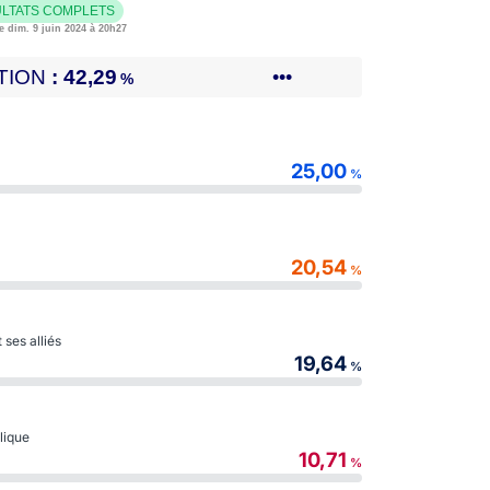
LTATS COMPLETS
e dim. 9 juin 2024 à 20h27
TION
42,29
•••
%
25,00
%
20,54
%
ses alliés
19,64
%
blique
10,71
%