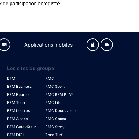
 de participation enregistré.
Applications mobiles
Les sites du groupe
BFM
RMC
BFM Business
RMC Sport
BFM Bourse
RMC BFM PLAY
BFM Tech
RMC Life
BFM Locales
RMC Découverte
BFM Alsace
RMC Conso
BFM Côte d’Azur
RMC Story
BFM DICI
Zone Turf