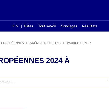
BFM
Dates
Tout savoir
Sondages
Résultats
S EUROPÉENNES
>
SAÔNE-ET-LOIRE (71)
>
VAUDEBARRIER
ROPÉENNES 2024 À