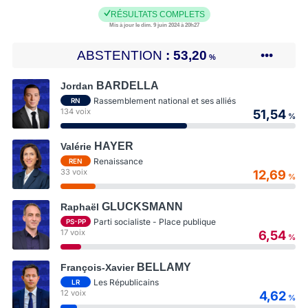
RÉSULTATS COMPLETS
Mis à jour le dim. 9 juin 2024 à 20h27
ABSTENTION
53,20
•••
%
BARDELLA
Jordan
Rassemblement national et ses alliés
RN
134 voix
51,54
%
HAYER
Valérie
Renaissance
REN
33 voix
12,69
%
GLUCKSMANN
Raphaël
Parti socialiste - Place publique
PS-PP
17 voix
6,54
%
BELLAMY
François-Xavier
Les Républicains
LR
12 voix
4,62
%