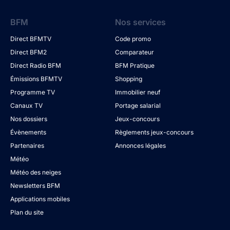
BFM
Nos services
Direct BFMTV
Code promo
Direct BFM2
Comparateur
Direct Radio BFM
BFM Pratique
Émissions BFMTV
Shopping
Programme TV
Immobilier neuf
Canaux TV
Portage salarial
Nos dossiers
Jeux-concours
Évènements
Règlements jeux-concours
Partenaires
Annonces légales
Météo
Météo des neiges
Newsletters BFM
Applications mobiles
Plan du site