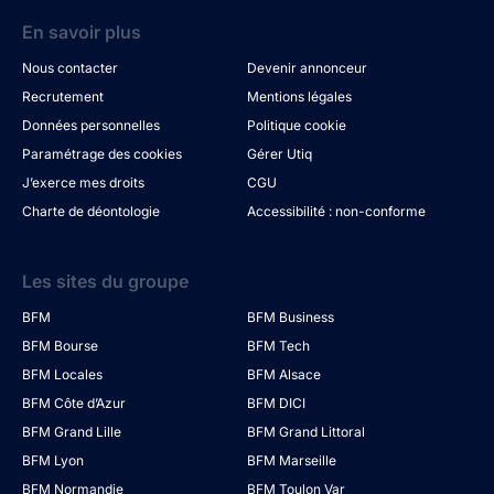
En savoir plus
Nous contacter
Devenir annonceur
Recrutement
Mentions légales
Données personnelles
Politique cookie
Paramétrage des cookies
Gérer Utiq
J’exerce mes droits
CGU
Charte de déontologie
Accessibilité : non-conforme
Les sites du groupe
BFM
BFM Business
BFM Bourse
BFM Tech
BFM Locales
BFM Alsace
BFM Côte d’Azur
BFM DICI
BFM Grand Lille
BFM Grand Littoral
BFM Lyon
BFM Marseille
BFM Normandie
BFM Toulon Var