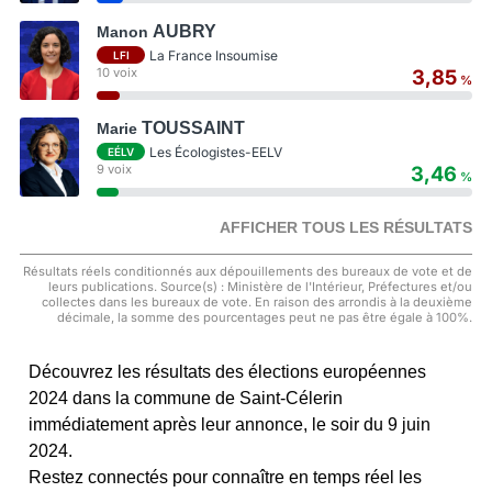
AUBRY
Manon
La France Insoumise
LFI
10 voix
3,85
%
TOUSSAINT
Marie
Les Écologistes-EELV
EÉLV
9 voix
3,46
%
AFFICHER TOUS LES RÉSULTATS
Résultats réels conditionnés aux dépouillements des bureaux de vote et de
leurs publications. Source(s) : Ministère de l'Intérieur, Préfectures et/ou
collectes dans les bureaux de vote. En raison des arrondis à la deuxième
décimale, la somme des pourcentages peut ne pas être égale à 100%.
Découvrez les résultats des élections européennes
2024 dans la commune de Saint-Célerin
immédiatement après leur annonce, le soir du 9 juin
2024.
Restez connectés pour connaître en temps réel les