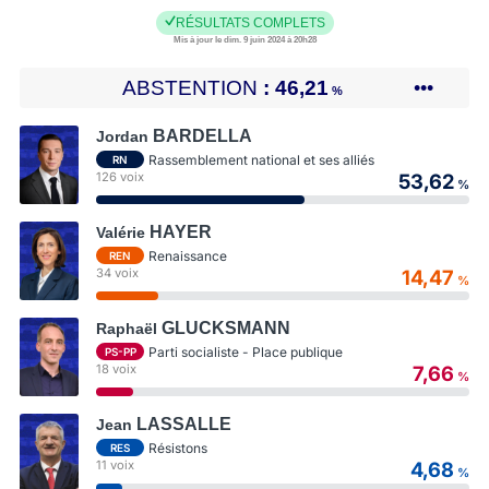
RÉSULTATS COMPLETS
Mis à jour le dim. 9 juin 2024 à 20h28
ABSTENTION
46,21
•••
%
BARDELLA
Jordan
Rassemblement national et ses alliés
RN
126 voix
53,62
%
HAYER
Valérie
Renaissance
REN
34 voix
14,47
%
GLUCKSMANN
Raphaël
Parti socialiste - Place publique
PS-PP
18 voix
7,66
%
LASSALLE
Jean
Résistons
RES
11 voix
4,68
%