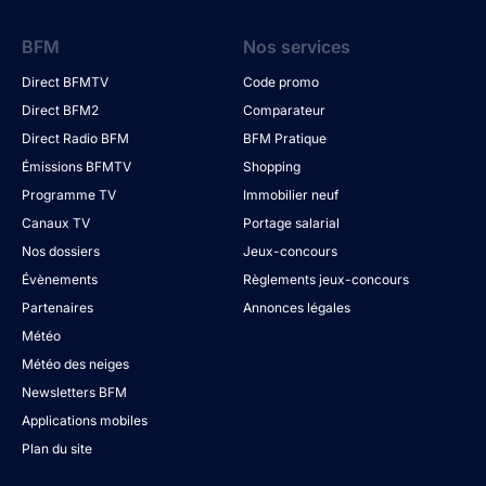
BFM
Nos services
Direct BFMTV
Code promo
Direct BFM2
Comparateur
Direct Radio BFM
BFM Pratique
Émissions BFMTV
Shopping
Programme TV
Immobilier neuf
Canaux TV
Portage salarial
Nos dossiers
Jeux-concours
Évènements
Règlements jeux-concours
Partenaires
Annonces légales
Météo
Météo des neiges
Newsletters BFM
Applications mobiles
Plan du site