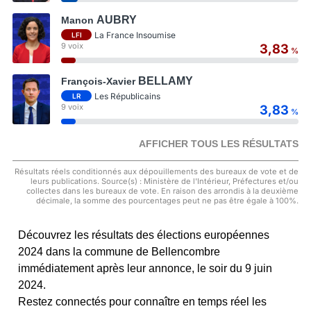
AUBRY
Manon
La France Insoumise
LFI
9 voix
3,83
%
BELLAMY
François-Xavier
Les Républicains
LR
9 voix
3,83
%
AFFICHER TOUS LES RÉSULTATS
Résultats réels conditionnés aux dépouillements des bureaux de vote et de
leurs publications. Source(s) : Ministère de l'Intérieur, Préfectures et/ou
collectes dans les bureaux de vote. En raison des arrondis à la deuxième
décimale, la somme des pourcentages peut ne pas être égale à 100%.
Découvrez les résultats des élections européennes
2024 dans la commune de Bellencombre
immédiatement après leur annonce, le soir du 9 juin
2024.
Restez connectés pour connaître en temps réel les