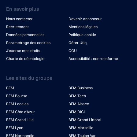
En savoir plus
Nous contacter
Devenir annonceur
Recrutement
Mentions légales
Données personnelles
Politique cookie
Paramétrage des cookies
Gérer Utiq
J’exerce mes droits
CGU
Charte de déontologie
Accessibilité : non-conforme
Les sites du groupe
BFM
BFM Business
BFM Bourse
BFM Tech
BFM Locales
BFM Alsace
BFM Côte d’Azur
BFM DICI
BFM Grand Lille
BFM Grand Littoral
BFM Lyon
BFM Marseille
BFM Normandie
BFM Toulon Var