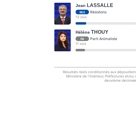
LASSALLE
Jean
Résistons
RES
13 voix
THOUY
Hélène
Parti Animaliste
PA
11 voix
Résultats réels conditionnés aux dépouilleme
Ministère de l'Intérieur, Préfectures et/ou
deuxième décimale