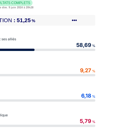
LTATS COMPLETS
e dim. 9 juin 2024 à 20h28
TION
51,25
•••
%
ses alliés
58,69
%
9,27
%
6,18
%
blique
5,79
%