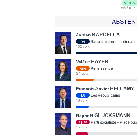
RÉSU
Mis à jour l
ABSTEN
BARDELLA
Jordan
Rassemblement national et 
RN
152 voix
HAYER
Valérie
Renaissance
REN
24 voix
BELLAMY
François-Xavier
Les Républicains
LR
16 voix
GLUCKSMANN
Raphaël
Parti socialiste - Place pu
PS-PP
15 voix