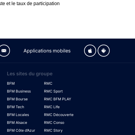
e et le taux de participation
Applications mobiles
Les sites du groupe
BFM
RMC
BFM Business
RMC Sport
BFM Bourse
RMC BFM PLAY
BFM Tech
RMC Life
BFM Locales
RMC Découverte
BFM Alsace
RMC Conso
BFM Côte d’Azur
RMC Story