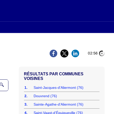
02:56
COMMUNES
VOISINES
1.
Saint-Jacques-d'Aliermont (76)
2.
Douvrend (76)
3.
Sainte-Agathe-d'Aliermont (76)
4.
Saint-Vaast-d'Équiqueville (76)