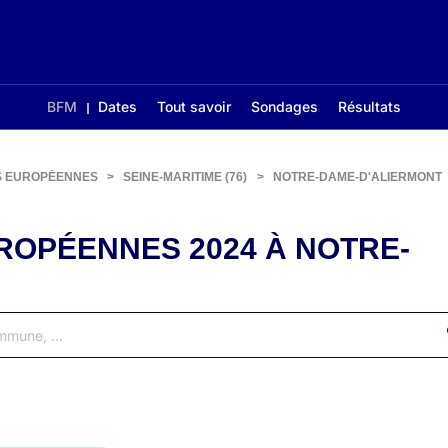
BFM
Dates
Tout savoir
Sondages
Résultats
S EUROPÉENNES
>
SEINE-MARITIME (76)
>
NOTRE-DAME-D'ALIERMONT
ROPÉENNES 2024 À NOTRE-