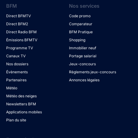
BFM
Nos services
Direct BFMTV
Code promo
Direct BFM2
Comparateur
Direct Radio BFM
BFM Pratique
Émissions BFMTV
Shopping
Programme TV
Immobilier neuf
Canaux TV
Portage salarial
Nos dossiers
Jeux-concours
Évènements
Règlements jeux-concours
Partenaires
Annonces légales
Météo
Météo des neiges
Newsletters BFM
Applications mobiles
Plan du site