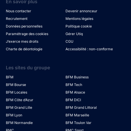
En savoir plus
Nous contacter
Devenir annonceur
Recrutement
Mentions légales
Données personnelles
Politique cookie
Paramétrage des cookies
Gérer Utiq
J’exerce mes droits
CGU
Charte de déontologie
Accessibilité : non-conforme
Les sites du groupe
BFM
BFM Business
BFM Bourse
BFM Tech
BFM Locales
BFM Alsace
BFM Côte d’Azur
BFM DICI
BFM Grand Lille
BFM Grand Littoral
BFM Lyon
BFM Marseille
BFM Normandie
BFM Toulon Var
RMC
RMC Sport