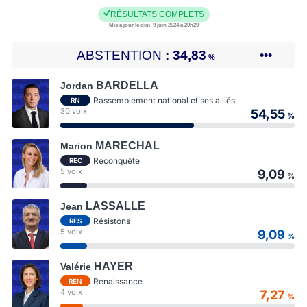
RÉSULTATS COMPLETS
Mis à jour le dim. 9 juin 2024 à 20h29
ABSTENTION
34,83
•••
%
BARDELLA
Jordan
Rassemblement national et ses alliés
RN
30 voix
54,55
%
MARÉCHAL
Marion
Reconquête
REC
5 voix
9,09
%
LASSALLE
Jean
Résistons
RES
5 voix
9,09
%
HAYER
Valérie
Renaissance
REN
4 voix
7,27
%