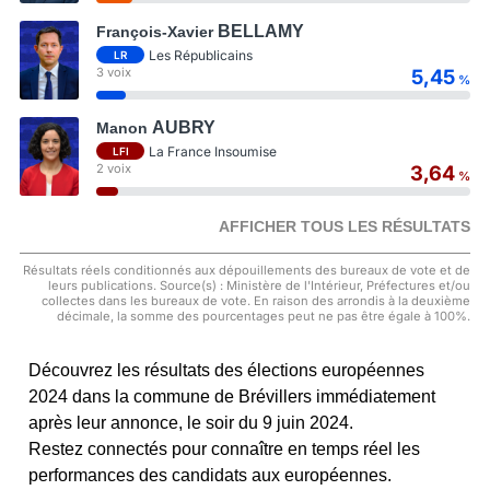
BELLAMY
François-Xavier
Les Républicains
LR
3 voix
5,45
%
AUBRY
Manon
La France Insoumise
LFI
2 voix
3,64
%
AFFICHER TOUS LES RÉSULTATS
Résultats réels conditionnés aux dépouillements des bureaux de vote et de
leurs publications. Source(s) : Ministère de l'Intérieur, Préfectures et/ou
collectes dans les bureaux de vote. En raison des arrondis à la deuxième
décimale, la somme des pourcentages peut ne pas être égale à 100%.
Découvrez les résultats des élections européennes
2024 dans la commune de Brévillers immédiatement
après leur annonce, le soir du 9 juin 2024.
Restez connectés pour connaître en temps réel les
performances des candidats aux européennes.