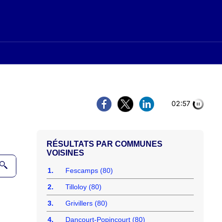
02:56
COMMUNES
VOISINES
1.
Fescamps (80)
2.
Tilloloy (80)
3.
Grivillers (80)
4.
Dancourt-Popincourt (80)