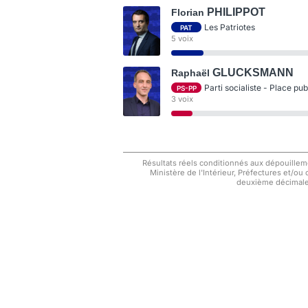
PHILIPPOT
Florian
Les Patriotes
PAT
5 voix
GLUCKSMANN
Raphaël
Parti socialiste - Place pu
PS-PP
3 voix
Résultats réels conditionnés aux dépouilleme
Ministère de l'Intérieur, Préfectures et/ou
deuxième décimale