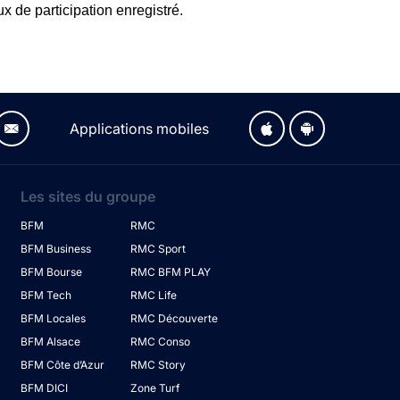
x de participation enregistré.
Applications mobiles
Les sites du groupe
BFM
RMC
BFM Business
RMC Sport
BFM Bourse
RMC BFM PLAY
BFM Tech
RMC Life
BFM Locales
RMC Découverte
BFM Alsace
RMC Conso
BFM Côte d’Azur
RMC Story
BFM DICI
Zone Turf