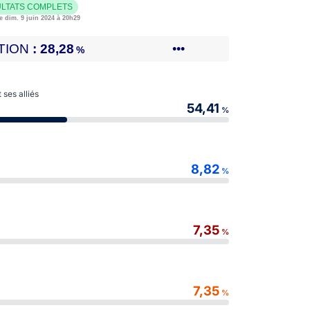
LTATS COMPLETS
e dim. 9 juin 2024 à 20h29
TION
28,28
•••
%
ses alliés
54,41
%
8,82
%
7,35
%
7,35
%