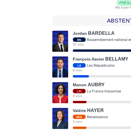
RÉSU
Mis à jour l
ABSTEN
BARDELLA
Jordan
Rassemblement national et 
RN
37 voix
BELLAMY
François-Xavier
Les Républicains
LR
6 voix
AUBRY
Manon
La France Insoumise
LFI
5 voix
HAYER
Valérie
Renaissance
REN
5 voix