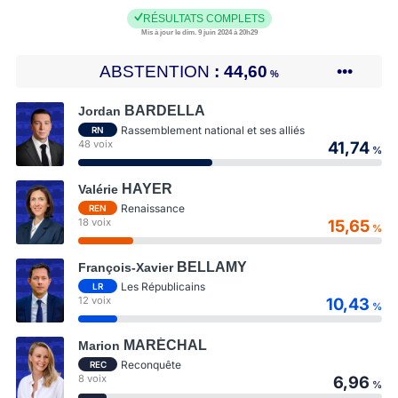
RÉSULTATS COMPLETS
Mis à jour le dim. 9 juin 2024 à 20h29
ABSTENTION
44,60
•••
%
BARDELLA
Jordan
Rassemblement national et ses alliés
RN
48 voix
41,74
%
HAYER
Valérie
Renaissance
REN
18 voix
15,65
%
BELLAMY
François-Xavier
Les Républicains
LR
12 voix
10,43
%
MARÉCHAL
Marion
Reconquête
REC
8 voix
6,96
%