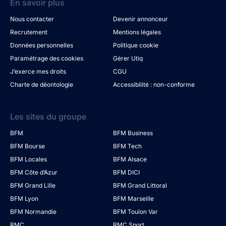
En savoir plus
Nous contacter
Devenir annonceur
Recrutement
Mentions légales
Données personnelles
Politique cookie
Paramétrage des cookies
Gérer Utiq
J’exerce mes droits
CGU
Charte de déontologie
Accessibilité : non-conforme
Les sites du groupe
BFM
BFM Business
BFM Bourse
BFM Tech
BFM Locales
BFM Alsace
BFM Côte d’Azur
BFM DICI
BFM Grand Lille
BFM Grand Littoral
BFM Lyon
BFM Marseille
BFM Normandie
BFM Toulon Var
RMC
RMC Sport