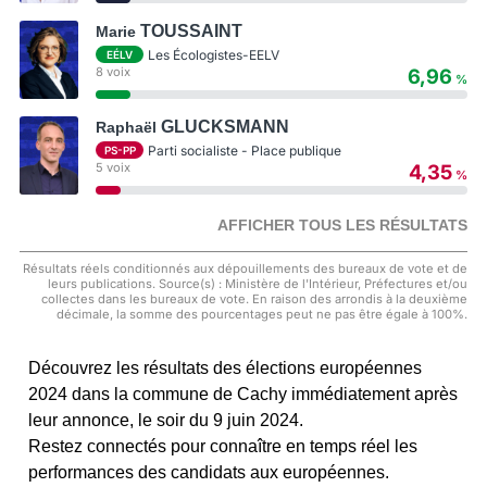
TOUSSAINT
Marie
Les Écologistes-EELV
EÉLV
8 voix
6,96
%
GLUCKSMANN
Raphaël
Parti socialiste - Place publique
PS-PP
5 voix
4,35
%
AFFICHER TOUS LES RÉSULTATS
Résultats réels conditionnés aux dépouillements des bureaux de vote et de
leurs publications. Source(s) : Ministère de l'Intérieur, Préfectures et/ou
collectes dans les bureaux de vote. En raison des arrondis à la deuxième
décimale, la somme des pourcentages peut ne pas être égale à 100%.
Découvrez les résultats des élections européennes
2024 dans la commune de Cachy immédiatement après
leur annonce, le soir du 9 juin 2024.
Restez connectés pour connaître en temps réel les
performances des candidats aux européennes.