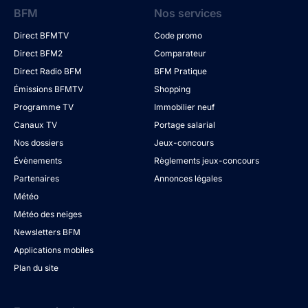
BFM
Nos services
Direct BFMTV
Code promo
Direct BFM2
Comparateur
Direct Radio BFM
BFM Pratique
Émissions BFMTV
Shopping
Programme TV
Immobilier neuf
Canaux TV
Portage salarial
Nos dossiers
Jeux-concours
Évènements
Règlements jeux-concours
Partenaires
Annonces légales
Météo
Météo des neiges
Newsletters BFM
Applications mobiles
Plan du site