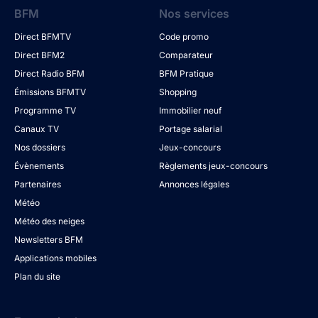
BFM
Nos services
Direct BFMTV
Code promo
Direct BFM2
Comparateur
Direct Radio BFM
BFM Pratique
Émissions BFMTV
Shopping
Programme TV
Immobilier neuf
Canaux TV
Portage salarial
Nos dossiers
Jeux-concours
Évènements
Règlements jeux-concours
Partenaires
Annonces légales
Météo
Météo des neiges
Newsletters BFM
Applications mobiles
Plan du site