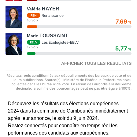
HAYER
Valérie
Renaissance
REN
16 voix
7,69
%
TOUSSAINT
Marie
Les Écologistes-EELV
EÉLV
12 voix
5,77
%
AFFICHER TOUS LES RÉSULTATS
Résultats réels conditionnés aux dépouillements des bureaux de vote et de
leurs publications. Source(s) : Ministère de l'Intérieur, Préfectures et/ou
collectes dans les bureaux de vote. En raison des arrondis à la deuxième
décimale, la somme des pourcentages peut ne pas être égale à 100%.
Découvrez les résultats des élections européennes
2024 dans la commune de Cambounès immédiatement
après leur annonce, le soir du 9 juin 2024.
Restez connectés pour connaître en temps réel les
performances des candidats aux européennes.