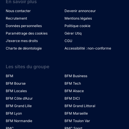
En savoir plus
Nous contacter
Devenir annonceur
Recrutement
Mentions légales
Données personnelles
Politique cookie
Paramétrage des cookies
Gérer Utiq
J’exerce mes droits
CGU
Charte de déontologie
Accessibilité : non-conforme
Les sites du groupe
BFM
BFM Business
BFM Bourse
BFM Tech
BFM Locales
BFM Alsace
BFM Côte d’Azur
BFM DICI
BFM Grand Lille
BFM Grand Littoral
BFM Lyon
BFM Marseille
BFM Normandie
BFM Toulon Var
RMC
RMC Sport