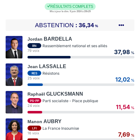
RÉSULTATS COMPLETS
Mis à jour le dim. 9 juin 2024 à 20h29
ABSTENTION
36,34
•••
%
BARDELLA
Jordan
Rassemblement national et ses alliés
RN
79 voix
37,98
%
LASSALLE
Jean
Résistons
RES
25 voix
12,02
%
GLUCKSMANN
Raphaël
Parti socialiste - Place publique
PS-PP
24 voix
11,54
%
AUBRY
Manon
La France Insoumise
LFI
16 voix
7,69
%