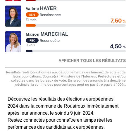
HAYER
Valérie
Renaissance
REN
15 voix
7,50
%
MARÉCHAL
Marion
Reconquête
REC
9 voix
4,50
%
AFFICHER TOUS LES RÉSULTATS
Résultats réels conditionnés aux dépouillements des bureaux de vote et de
leurs publications. Source(s) : Ministère de l'Intérieur, Préfectures et/ou
collectes dans les bureaux de vote. En raison des arrondis à la deuxième
décimale, la somme des pourcentages peut ne pas être égale à 100%.
Découvrez les résultats des élections européennes
2024 dans la commune de Rouairoux immédiatement
après leur annonce, le soir du 9 juin 2024.
Restez connectés pour connaître en temps réel les
performances des candidats aux européennes.