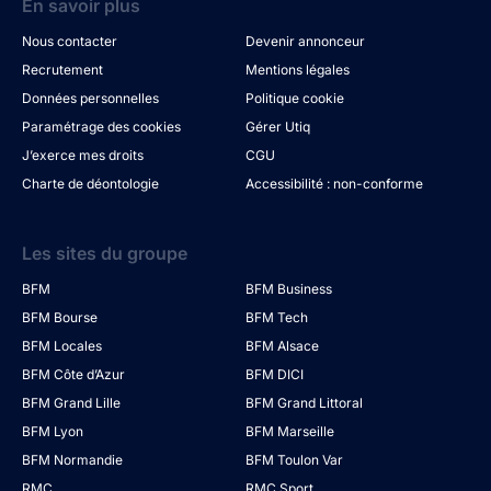
En savoir plus
Nous contacter
Devenir annonceur
Recrutement
Mentions légales
Données personnelles
Politique cookie
Paramétrage des cookies
Gérer Utiq
J’exerce mes droits
CGU
Charte de déontologie
Accessibilité : non-conforme
Les sites du groupe
BFM
BFM Business
BFM Bourse
BFM Tech
BFM Locales
BFM Alsace
BFM Côte d’Azur
BFM DICI
BFM Grand Lille
BFM Grand Littoral
BFM Lyon
BFM Marseille
BFM Normandie
BFM Toulon Var
RMC
RMC Sport