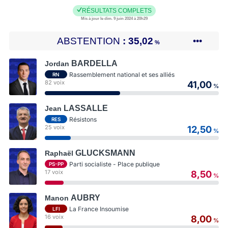
RÉSULTATS COMPLETS
Mis à jour le dim. 9 juin 2024 à 20h29
ABSTENTION
35,02
•••
%
BARDELLA
Jordan
Rassemblement national et ses alliés
RN
82 voix
41,00
%
LASSALLE
Jean
Résistons
RES
25 voix
12,50
%
GLUCKSMANN
Raphaël
Parti socialiste - Place publique
PS-PP
17 voix
8,50
%
AUBRY
Manon
La France Insoumise
LFI
16 voix
8,00
%