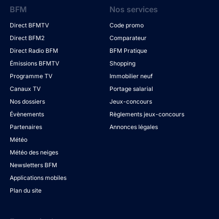
BFM
Nos services
Direct BFMTV
Code promo
Direct BFM2
Comparateur
Direct Radio BFM
BFM Pratique
Émissions BFMTV
Shopping
Programme TV
Immobilier neuf
Canaux TV
Portage salarial
Nos dossiers
Jeux-concours
Évènements
Règlements jeux-concours
Partenaires
Annonces légales
Météo
Météo des neiges
Newsletters BFM
Applications mobiles
Plan du site