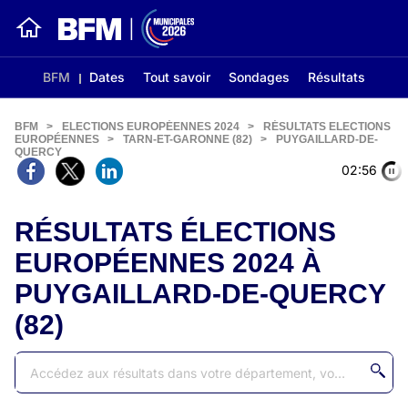
BFM
Dates
Tout savoir
Sondages
Résultats
BFM
>
ELECTIONS EUROPÉENNES 2024
>
RÉSULTATS ELECTIONS
EUROPÉENNES
>
TARN-ET-GARONNE (82)
>
PUYGAILLARD-DE-
QUERCY
02:56
RÉSULTATS ÉLECTIONS
EUROPÉENNES 2024 À
PUYGAILLARD-DE-QUERCY
(82)