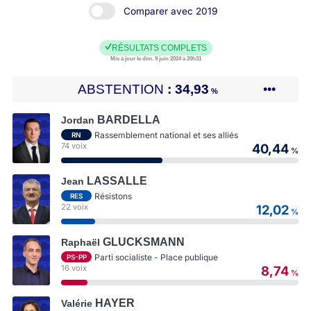
Comparer avec 2019
RÉSULTATS COMPLETS
Mis à jour le dim. 9 juin 2024 à 20h31
ABSTENTION
34,93
•••
%
BARDELLA
Jordan
Rassemblement national et ses alliés
RN
74 voix
40,44
%
LASSALLE
Jean
Résistons
RES
22 voix
12,02
%
GLUCKSMANN
Raphaël
Parti socialiste - Place publique
PS-PP
16 voix
8,74
%
HAYER
Valérie