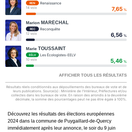
Renaissance
REN
14 voix
7,65
%
MARÉCHAL
Marion
Reconquête
REC
12 voix
6,56
%
TOUSSAINT
Marie
Les Écologistes-EELV
EÉLV
10 voix
5,46
%
AFFICHER TOUS LES RÉSULTATS
Résultats réels conditionnés aux dépouillements des bureaux de vote et de
leurs publications. Source(s) : Ministère de l'Intérieur, Préfectures et/ou
collectes dans les bureaux de vote. En raison des arrondis à la deuxième
décimale, la somme des pourcentages peut ne pas être égale à 100%.
Découvrez les résultats des élections européennes
2024 dans la commune de Puygaillard-de-Quercy
immédiatement après leur annonce, le soir du 9 juin