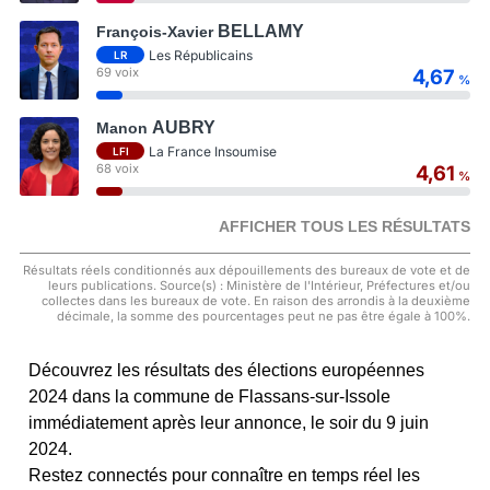
BELLAMY
François-Xavier
Les Républicains
LR
69 voix
4,67
%
AUBRY
Manon
La France Insoumise
LFI
68 voix
4,61
%
AFFICHER TOUS LES RÉSULTATS
Résultats réels conditionnés aux dépouillements des bureaux de vote et de
leurs publications. Source(s) : Ministère de l'Intérieur, Préfectures et/ou
collectes dans les bureaux de vote. En raison des arrondis à la deuxième
décimale, la somme des pourcentages peut ne pas être égale à 100%.
Découvrez les résultats des élections européennes
2024 dans la commune de Flassans-sur-Issole
immédiatement après leur annonce, le soir du 9 juin
2024.
Restez connectés pour connaître en temps réel les