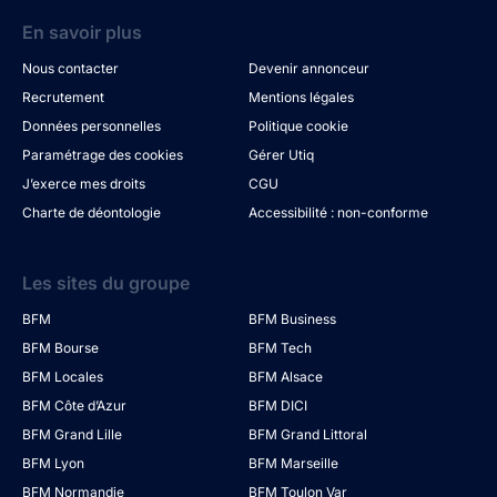
En savoir plus
Nous contacter
Devenir annonceur
Recrutement
Mentions légales
Données personnelles
Politique cookie
Paramétrage des cookies
Gérer Utiq
J’exerce mes droits
CGU
Charte de déontologie
Accessibilité : non-conforme
Les sites du groupe
BFM
BFM Business
BFM Bourse
BFM Tech
BFM Locales
BFM Alsace
BFM Côte d’Azur
BFM DICI
BFM Grand Lille
BFM Grand Littoral
BFM Lyon
BFM Marseille
BFM Normandie
BFM Toulon Var