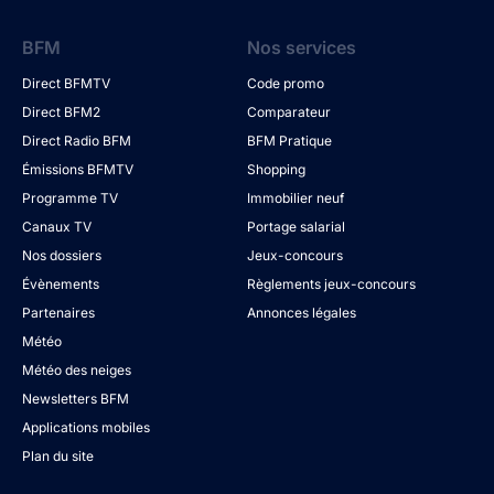
BFM
Nos services
Direct BFMTV
Code promo
Direct BFM2
Comparateur
Direct Radio BFM
BFM Pratique
Émissions BFMTV
Shopping
Programme TV
Immobilier neuf
Canaux TV
Portage salarial
Nos dossiers
Jeux-concours
Évènements
Règlements jeux-concours
Partenaires
Annonces légales
Météo
Météo des neiges
Newsletters BFM
Applications mobiles
Plan du site