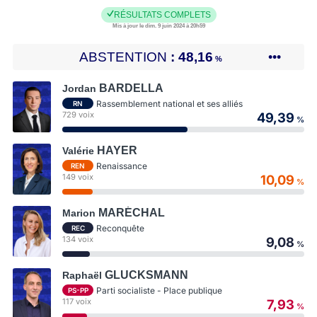
RÉSULTATS COMPLETS
Mis à jour le dim. 9 juin 2024 à 20h59
ABSTENTION
48,16
•••
%
BARDELLA
Jordan
Rassemblement national et ses alliés
RN
729 voix
49,39
%
HAYER
Valérie
Renaissance
REN
149 voix
10,09
%
MARÉCHAL
Marion
Reconquête
REC
134 voix
9,08
%
GLUCKSMANN
Raphaël
Parti socialiste - Place publique
PS-PP
117 voix
7,93
%