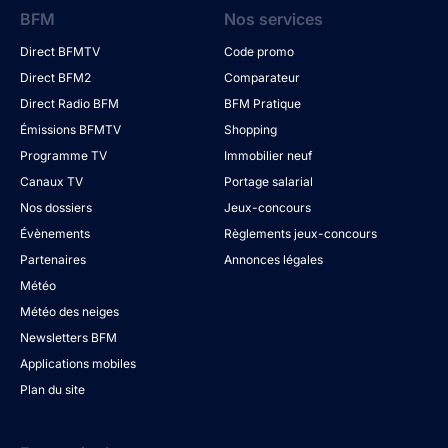
BFM
Nos services
Direct BFMTV
Code promo
Direct BFM2
Comparateur
Direct Radio BFM
BFM Pratique
Émissions BFMTV
Shopping
Programme TV
Immobilier neuf
Canaux TV
Portage salarial
Nos dossiers
Jeux-concours
Évènements
Règlements jeux-concours
Partenaires
Annonces légales
Météo
Météo des neiges
Newsletters BFM
Applications mobiles
Plan du site