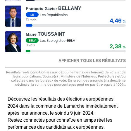
BELLAMY
François-Xavier
Les Républicains
LR
15 voix
4,46
%
TOUSSAINT
Marie
Les Écologistes-EELV
EÉLV
8 voix
2,38
%
AFFICHER TOUS LES RÉSULTATS
Résultats réels conditionnés aux dépouillements des bureaux de vote et de
leurs publications. Source(s) : Ministère de l'Intérieur, Préfectures et/ou
collectes dans les bureaux de vote. En raison des arrondis à la deuxième
décimale, la somme des pourcentages peut ne pas être égale à 100%.
Découvrez les résultats des élections européennes
2024 dans la commune de Lamarche immédiatement
après leur annonce, le soir du 9 juin 2024.
Restez connectés pour connaître en temps réel les
performances des candidats aux européennes.