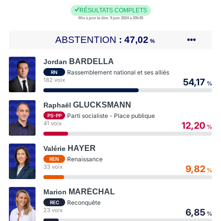
RÉSULTATS COMPLETS
Mis à jour le dim. 9 juin 2024 à 20h30
ABSTENTION
47,02
•••
%
BARDELLA
Jordan
Rassemblement national et ses alliés
RN
182 voix
54,17
%
GLUCKSMANN
Raphaël
Parti socialiste - Place publique
PS-PP
41 voix
12,20
%
HAYER
Valérie
Renaissance
REN
33 voix
9,82
%
MARÉCHAL
Marion
Reconquête
REC
23 voix
6,85
%