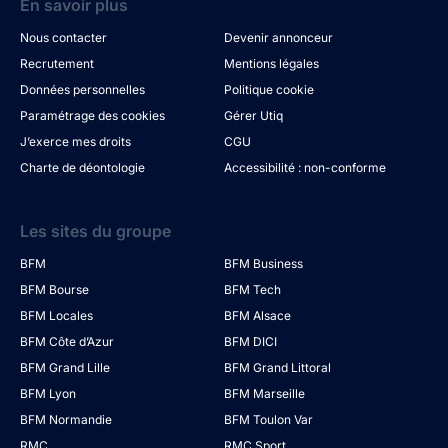
En savoir plus
Nous contacter
Devenir annonceur
Recrutement
Mentions légales
Données personnelles
Politique cookie
Paramétrage des cookies
Gérer Utiq
J’exerce mes droits
CGU
Charte de déontologie
Accessibilité : non-conforme
Les sites du groupe
BFM
BFM Business
BFM Bourse
BFM Tech
BFM Locales
BFM Alsace
BFM Côte d’Azur
BFM DICI
BFM Grand Lille
BFM Grand Littoral
BFM Lyon
BFM Marseille
BFM Normandie
BFM Toulon Var
RMC
RMC Sport