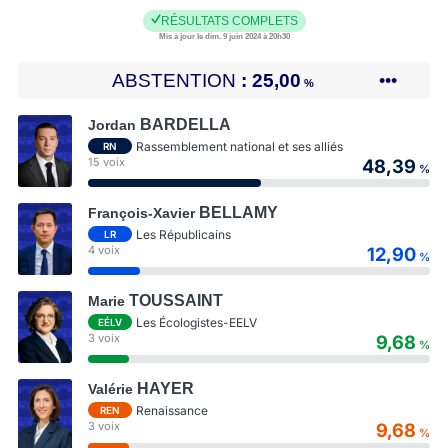
RÉSULTATS COMPLETS
Mis à jour le dim. 9 juin 2024 à 20h30
ABSTENTION
25,00
•••
%
BARDELLA
Jordan
Rassemblement national et ses alliés
RN
15 voix
48,39
%
BELLAMY
François-Xavier
Les Républicains
LR
4 voix
12,90
%
TOUSSAINT
Marie
Les Écologistes-EELV
EÉLV
3 voix
9,68
%
HAYER
Valérie
Renaissance
REN
3 voix
9,68
%