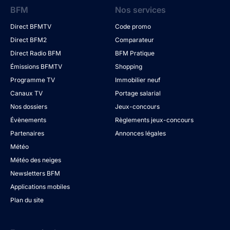
BFM
Nos services
Direct BFMTV
Code promo
Direct BFM2
Comparateur
Direct Radio BFM
BFM Pratique
Émissions BFMTV
Shopping
Programme TV
Immobilier neuf
Canaux TV
Portage salarial
Nos dossiers
Jeux-concours
Évènements
Règlements jeux-concours
Partenaires
Annonces légales
Météo
Météo des neiges
Newsletters BFM
Applications mobiles
Plan du site