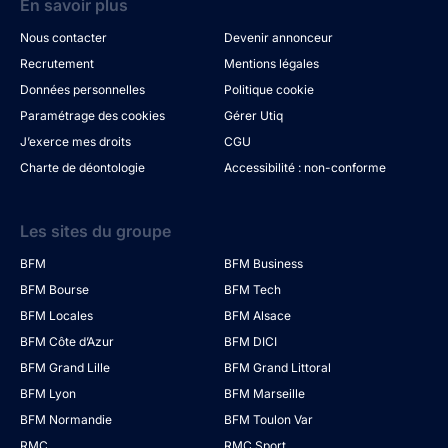
En savoir plus
Nous contacter
Devenir annonceur
Recrutement
Mentions légales
Données personnelles
Politique cookie
Paramétrage des cookies
Gérer Utiq
J’exerce mes droits
CGU
Charte de déontologie
Accessibilité : non-conforme
Les sites du groupe
BFM
BFM Business
BFM Bourse
BFM Tech
BFM Locales
BFM Alsace
BFM Côte d’Azur
BFM DICI
BFM Grand Lille
BFM Grand Littoral
BFM Lyon
BFM Marseille
BFM Normandie
BFM Toulon Var
RMC
RMC Sport