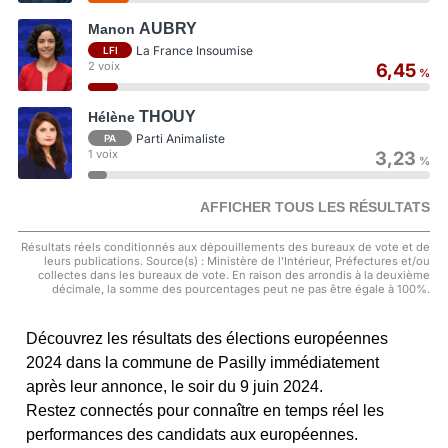
AUBRY
Manon
La France Insoumise
LFI
2 voix
6,45
%
THOUY
Hélène
Parti Animaliste
PA
1 voix
3,23
%
AFFICHER TOUS LES RÉSULTATS
Résultats réels conditionnés aux dépouillements des bureaux de vote et de
leurs publications. Source(s) : Ministère de l'Intérieur, Préfectures et/ou
collectes dans les bureaux de vote. En raison des arrondis à la deuxième
décimale, la somme des pourcentages peut ne pas être égale à 100%.
Découvrez les résultats des élections européennes
2024 dans la commune de Pasilly immédiatement
après leur annonce, le soir du 9 juin 2024.
Restez connectés pour connaître en temps réel les
performances des candidats aux européennes.