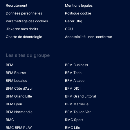
Recrutement
Mentions légales
Données personnelles
Politique cookie
Paramétrage des cookies
Gérer Utiq
J’exerce mes droits
CGU
Charte de déontologie
Accessibilité : non-conforme
Les sites du groupe
BFM
BFM Business
BFM Bourse
BFM Tech
BFM Locales
BFM Alsace
BFM Côte d’Azur
BFM DICI
BFM Grand Lille
BFM Grand Littoral
BFM Lyon
BFM Marseille
BFM Normandie
BFM Toulon Var
RMC
RMC Sport
RMC BFM PLAY
RMC Life