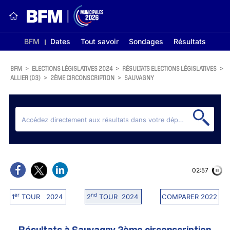
BFM
Dates
Tout savoir
Sondages
Résultats
BFM
>
ELECTIONS LÉGISLATIVES 2024
>
RÉSULTATS ELECTIONS LÉGISLATIVES
>
ALLIER (03)
>
2ÈME CIRCONSCRIPTION
>
SAUVAGNY
02:56
er
nd
1
TOUR 2024
2
TOUR 2024
COMPARER 2022
Résultats à Sauvagny 2ème circonscription