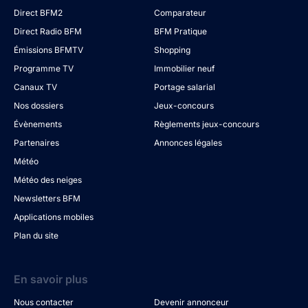
Direct BFM2
Comparateur
Direct Radio BFM
BFM Pratique
Émissions BFMTV
Shopping
Programme TV
Immobilier neuf
Canaux TV
Portage salarial
Nos dossiers
Jeux-concours
Évènements
Règlements jeux-concours
Partenaires
Annonces légales
Météo
Météo des neiges
Newsletters BFM
Applications mobiles
Plan du site
En savoir plus
Nous contacter
Devenir annonceur