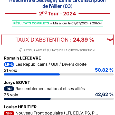
de l'Allier (03)
nd
2
Tour - 2024
RÉSULTATS COMPLETS
-
Mis à jour le 07/07/2024 à 20h04
TAUX D'ABSTENTION
:
24,39 %
︾
RETOUR AUX RÉSULTATS DE LA CIRCONSCRIPTION
Romain LEFEBVRE
Les Républicains / UDI / Divers droite
LR-UDI-DVD
50,82 %
31 voix
Jorys BOVET
Rassemblement national et ses alliés
RN
42,62 %
26 voix
Louise HERITIER
Nouveau Front populaire (LFI, EELV, PS, PCF)
NFP