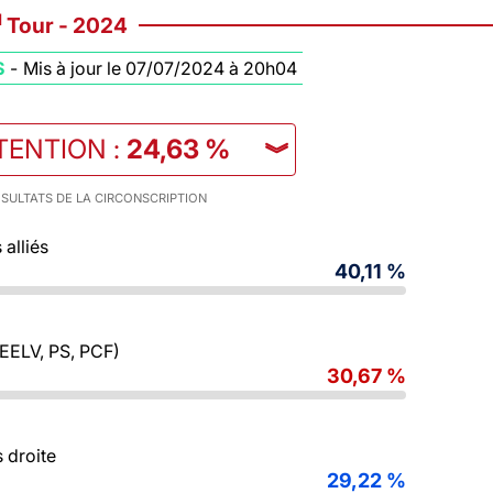
d
Tour - 2024
S
-
Mis à jour le 07/07/2024 à 20h04
TENTION
:
24,63 %
︾
SULTATS DE LA CIRCONSCRIPTION
alliés
40,11 %
 EELV, PS, PCF)
30,67 %
 droite
29,22 %