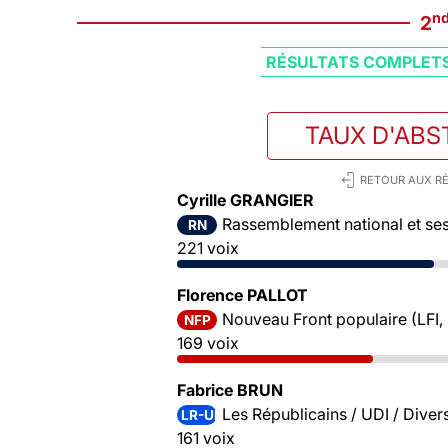
n
2
RÉSULTATS COMPLET
TAUX D'ABS
RETOUR AUX RÉ
Cyrille GRANGIER
Rassemblement national et ses 
RN
221 voix
Florence PALLOT
Nouveau Front populaire (LFI,
NFP
169 voix
Fabrice BRUN
Les Républicains / UDI / Divers
LR-UDI-DVD
161 voix