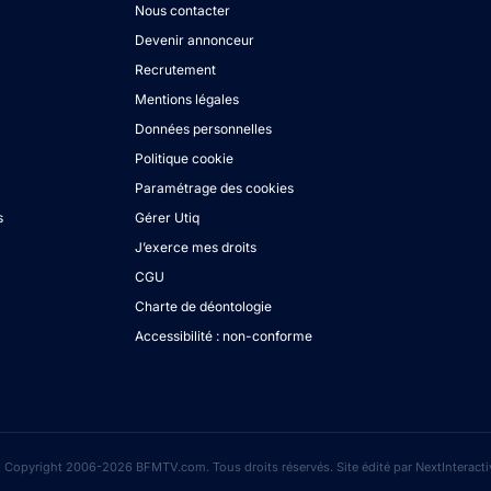
Nous contacter
Devenir annonceur
Recrutement
Mentions légales
Données personnelles
Politique cookie
Paramétrage des cookies
s
Gérer Utiq
J’exerce mes droits
CGU
Charte de déontologie
Accessibilité : non-conforme
 Copyright 2006-2026 BFMTV.com. Tous droits réservés. Site édité par NextInteracti