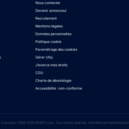
Nous contacter
Devenir annonceur
Recrutement
Mentions légales
Données personnelles
Politique cookie
Paramétrage des cookies
s
Gérer Utiq
J’exerce mes droits
CGU
Charte de déontologie
Accessibilité : non-conforme
 Copyright 2006-2026 BFMTV.com. Tous droits réservés. Site édité par NextInteracti