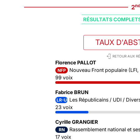
n
2
RÉSULTATS COMPLET
TAUX D'ABS
RETOUR AUX RÉ
Florence PALLOT
Nouveau Front populaire (LFI,
NFP
99 voix
Fabrice BRUN
Les Républicains / UDI / Divers
LR-UDI-DVD
23 voix
Cyrille GRANGIER
Rassemblement national et ses 
RN
17 voix