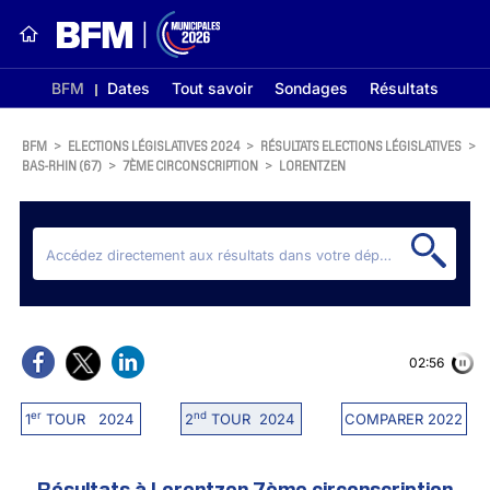
BFM
Dates
Tout savoir
Sondages
Résultats
BFM
>
ELECTIONS LÉGISLATIVES 2024
>
RÉSULTATS ELECTIONS LÉGISLATIVES
>
BAS-RHIN (67)
>
7ÈME CIRCONSCRIPTION
>
LORENTZEN
02:56
er
nd
1
TOUR 2024
2
TOUR 2024
COMPARER 2022
Résultats à Lorentzen 7ème circonscription