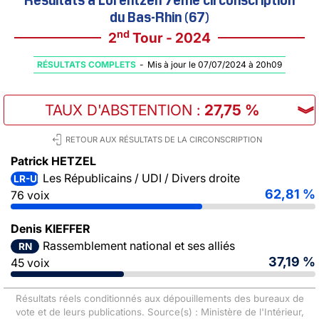
du Bas-Rhin (67)
nd
2
Tour - 2024
RÉSULTATS COMPLETS
-
Mis à jour le 07/07/2024 à 20h09
TAUX D'ABSTENTION
:
27,75 %
︾
RETOUR AUX RÉSULTATS DE LA CIRCONSCRIPTION
Patrick HETZEL
Les Républicains / UDI / Divers droite
LR-UDI-DVD
62,81 %
76 voix
Denis KIEFFER
Rassemblement national et ses alliés
RN
37,19 %
45 voix
Résultats réels conditionnés aux dépouillements des bureaux de
vote et de leurs publications. Source(s) : Ministère de l'Intérieur,