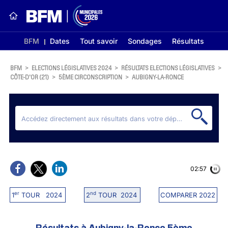
BFM
Dates
Tout savoir
Sondages
Résultats
BFM
>
ELECTIONS LÉGISLATIVES 2024
>
RÉSULTATS ELECTIONS LÉGISLATIVES
>
CÔTE-D'OR (21)
>
5ÈME CIRCONSCRIPTION
>
AUBIGNY-LA-RONCE
02:56
er
nd
1
TOUR 2024
2
TOUR 2024
COMPARER 2022
Résultats à Aubigny-la-Ronce 5ème