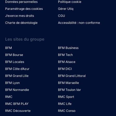
Données personnelles
Politique cookie
Paramétrage des cookies
Gérer Utiq
J’exerce mes droits
CGU
Charte de déontologie
Accessibilité : non-conforme
Les sites du groupe
BFM
BFM Business
BFM Bourse
BFM Tech
BFM Locales
BFM Alsace
BFM Côte d’Azur
BFM DICI
BFM Grand Lille
BFM Grand Littoral
BFM Lyon
BFM Marseille
BFM Normandie
BFM Toulon Var
RMC
RMC Sport
RMC BFM PLAY
RMC Life
RMC Découverte
RMC Conso