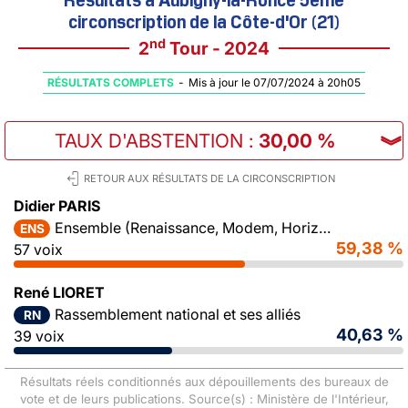
circonscription de la Côte-d'Or (21)
nd
2
Tour - 2024
RÉSULTATS COMPLETS
-
Mis à jour le 07/07/2024 à 20h05
TAUX D'ABSTENTION
:
30,00 %
︾
RETOUR AUX RÉSULTATS DE LA CIRCONSCRIPTION
Didier PARIS
Ensemble (Renaissance, Modem, Horizons)
ENS
59,38 %
57 voix
René LIORET
Rassemblement national et ses alliés
RN
40,63 %
39 voix
Résultats réels conditionnés aux dépouillements des bureaux de
vote et de leurs publications. Source(s) : Ministère de l'Intérieur,