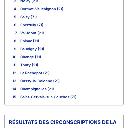
3.
Nolay (21)
4.
Cormot-Vauchignon (21)
5.
Saisy (71)
6.
Epertully (71)
7.
Val-Mont (21)
8.
Epinac (71)
9.
Baubigny (21)
10.
Change (71)
11.
Thury (21)
12.
La Rochepot (21)
13.
Cussy-la-Colonne (21)
14.
Champignolles (21)
15.
Saint-Gervais-sur-Couches (71)
CIRCONSCRIPTIONS DE LA