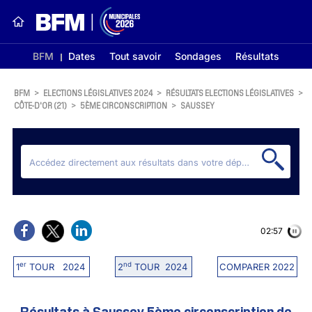
BFM
Dates
Tout savoir
Sondages
Résultats
BFM
>
ELECTIONS LÉGISLATIVES 2024
>
RÉSULTATS ELECTIONS LÉGISLATIVES
>
CÔTE-D'OR (21)
>
5ÈME CIRCONSCRIPTION
>
SAUSSEY
02:56
er
nd
1
TOUR 2024
2
TOUR 2024
COMPARER 2022
Résultats à Saussey 5ème circonscription de