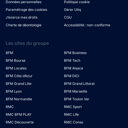
Données personnelles
Politique cookie
Paramétrage des cookies
Gérer Utiq
J’exerce mes droits
CGU
Charte de déontologie
Accessibilité : non-conforme
Les sites du groupe
BFM
BFM Business
BFM Bourse
BFM Tech
BFM Locales
BFM Alsace
BFM Côte d’Azur
BFM DICI
BFM Grand Lille
BFM Grand Littoral
BFM Lyon
BFM Marseille
BFM Normandie
BFM Toulon Var
RMC
RMC Sport
RMC BFM PLAY
RMC Life
RMC Découverte
RMC Conso