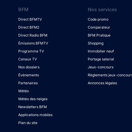
BFM
Nos services
Direct BFMTV
Code promo
Direct BFM2
Comparateur
Direct Radio BFM
BFM Pratique
Émissions BFMTV
Shopping
Programme TV
Immobilier neuf
Canaux TV
Portage salarial
Nos dossiers
Jeux-concours
Évènements
Règlements jeux-concour
Partenaires
Annonces légales
Météo
Météo des neiges
Newsletters BFM
Applications mobiles
Plan du site