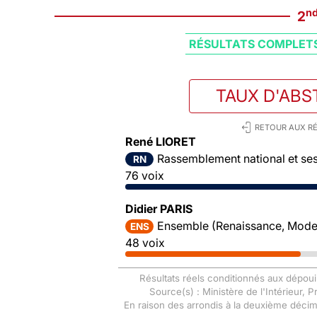
n
2
RÉSULTATS COMPLET
TAUX D'ABS
RETOUR AUX RÉ
René LIORET
Rassemblement national et ses 
RN
76 voix
Didier PARIS
Ensemble (Renaissance, Mode
ENS
48 voix
Résultats réels conditionnés aux dépoui
Source(s) : Ministère de l'Intérieur, 
En raison des arrondis à la deuxième déci