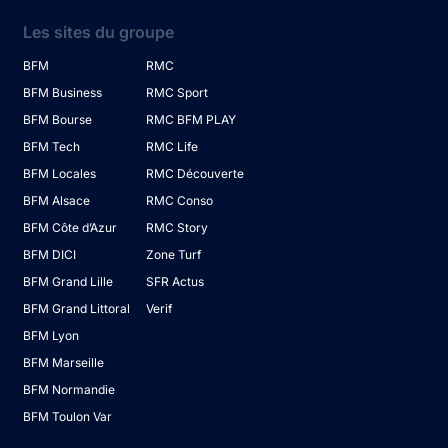
Les sites du groupe
BFM
RMC
BFM Business
RMC Sport
BFM Bourse
RMC BFM PLAY
BFM Tech
RMC Life
BFM Locales
RMC Découverte
BFM Alsace
RMC Conso
BFM Côte d’Azur
RMC Story
BFM DICI
Zone Turf
BFM Grand Lille
SFR Actus
BFM Grand Littoral
Verif
BFM Lyon
BFM Marseille
BFM Normandie
BFM Toulon Var