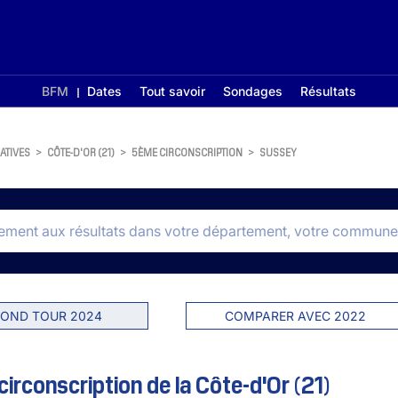
BFM
Dates
Tout savoir
Sondages
Résultats
ATIVES
>
CÔTE-D'OR (21)
>
5ÈME CIRCONSCRIPTION
>
SUSSEY
OND TOUR 2024
COMPARER AVEC 2022
irconscription de la Côte-d'Or (21)