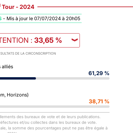
d
Tour - 2024
S
-
Mis à jour le 07/07/2024 à 20h05
TENTION
:
33,65 %
︾
SULTATS DE LA CIRCONSCRIPTION
alliés
61,29 %
m, Horizons)
38,71 %
llements des bureaux de vote et de leurs publications.
Préfectures et/ou collectes dans les bureaux de vote.
male, la somme des pourcentages peut ne pas être égale à