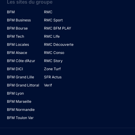
Les sites du groupe
BFM
RMC
BFM Business
RMC Sport
BFM Bourse
RMC BFM PLAY
BFM Tech
RMC Life
BFM Locales
RMC Découverte
BFM Alsace
RMC Conso
BFM Côte d’Azur
RMC Story
BFM DICI
Zone Turf
BFM Grand Lille
SFR Actus
BFM Grand Littoral
Verif
BFM Lyon
BFM Marseille
BFM Normandie
BFM Toulon Var