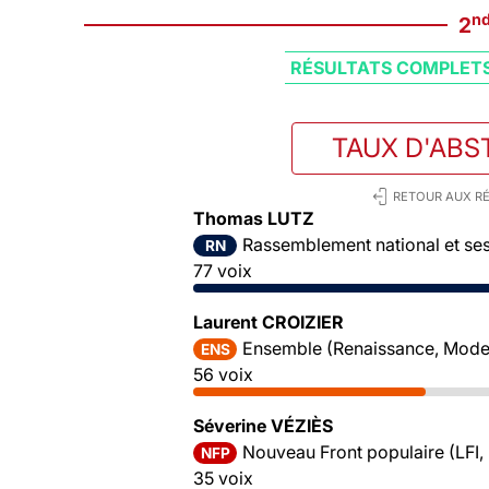
n
2
RÉSULTATS COMPLET
TAUX D'ABS
RETOUR AUX RÉ
Thomas LUTZ
Rassemblement national et ses 
RN
77 voix
Laurent CROIZIER
Ensemble (Renaissance, Mode
ENS
56 voix
Séverine VÉZIÈS
Nouveau Front populaire (LFI,
NFP
35 voix