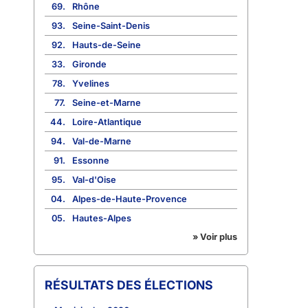
69.
Rhône
93.
Seine-Saint-Denis
92.
Hauts-de-Seine
33.
Gironde
78.
Yvelines
77.
Seine-et-Marne
44.
Loire-Atlantique
94.
Val-de-Marne
91.
Essonne
95.
Val-d'Oise
04.
Alpes-de-Haute-Provence
05.
Hautes-Alpes
» Voir plus
RÉSULTATS DES ÉLECTIONS