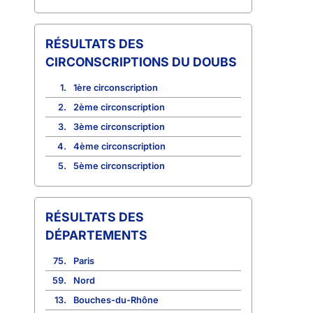
CIRCONSCRIPTIONS DU DOUBS
1.
1ère circonscription
2.
2ème circonscription
3.
3ème circonscription
4.
4ème circonscription
5.
5ème circonscription
RÉSULTATS DES
DÉPARTEMENTS
75.
Paris
59.
Nord
13.
Bouches-du-Rhône