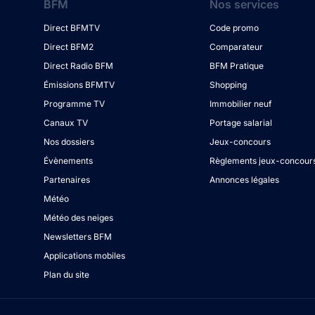
BFM
Nos services
Direct BFMTV
Code promo
Direct BFM2
Comparateur
Direct Radio BFM
BFM Pratique
Émissions BFMTV
Shopping
Programme TV
Immobilier neuf
Canaux TV
Portage salarial
Nos dossiers
Jeux-concours
Évènements
Règlements jeux-concour
Partenaires
Annonces légales
Météo
Météo des neiges
Newsletters BFM
Applications mobiles
Plan du site