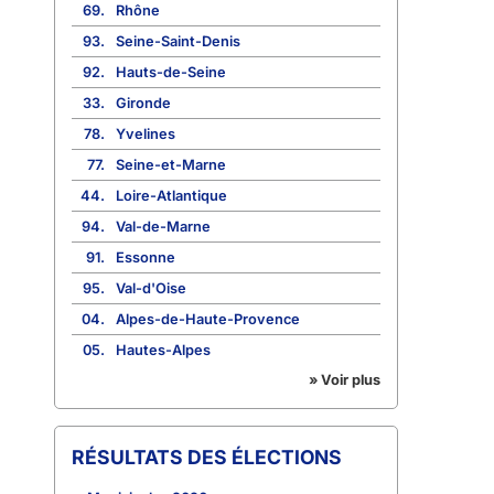
69.
Rhône
93.
Seine-Saint-Denis
92.
Hauts-de-Seine
33.
Gironde
78.
Yvelines
77.
Seine-et-Marne
44.
Loire-Atlantique
94.
Val-de-Marne
91.
Essonne
95.
Val-d'Oise
04.
Alpes-de-Haute-Provence
05.
Hautes-Alpes
» Voir plus
RÉSULTATS DES ÉLECTIONS