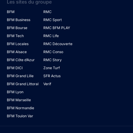
Les sites du groupe
BFM
RMC
BFM Business
RMC Sport
BFM Bourse
RMC BFM PLAY
BFM Tech
RMC Life
BFM Locales
RMC Découverte
BFM Alsace
RMC Conso
BFM Côte d’Azur
RMC Story
BFM DICI
Zone Turf
BFM Grand Lille
SFR Actus
BFM Grand Littoral
Verif
BFM Lyon
BFM Marseille
BFM Normandie
BFM Toulon Var