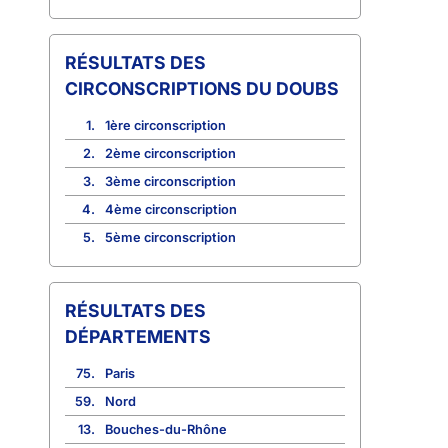
CIRCONSCRIPTIONS DU DOUBS
1.
1ère circonscription
2.
2ème circonscription
3.
3ème circonscription
4.
4ème circonscription
5.
5ème circonscription
RÉSULTATS DES
DÉPARTEMENTS
75.
Paris
59.
Nord
13.
Bouches-du-Rhône