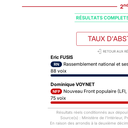
n
2
RÉSULTATS COMPLET
TAUX D'AB
RETOUR AUX RÉ
Eric FUSIS
Rassemblement national et ses 
RN
88 voix
Dominique VOYNET
Nouveau Front populaire (LFI,
NFP
75 voix
Résultats réels conditionnés aux dépoui
Source(s) : Ministère de l'Intérieur, 
En raison des arrondis à la deuxième déci