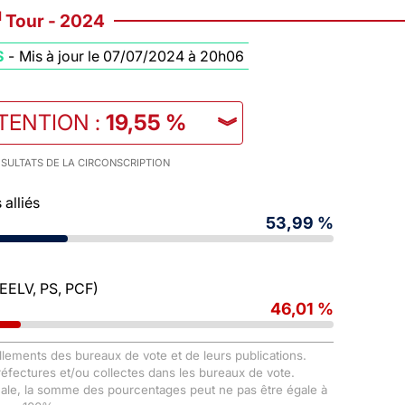
d
Tour - 2024
S
-
Mis à jour le 07/07/2024 à 20h06
STENTION
:
19,55 %
︾
SULTATS DE LA CIRCONSCRIPTION
alliés
53,99 %
 EELV, PS, PCF)
46,01 %
llements des bureaux de vote et de leurs publications.
Préfectures et/ou collectes dans les bureaux de vote.
male, la somme des pourcentages peut ne pas être égale à