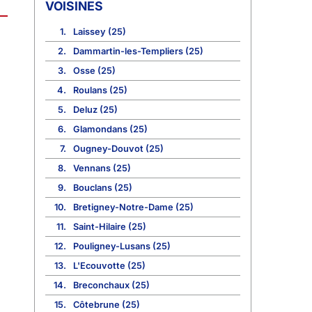
VOISINES
1.
Laissey (25)
2.
Dammartin-les-Templiers (25)
3.
Osse (25)
4.
Roulans (25)
5.
Deluz (25)
6.
Glamondans (25)
7.
Ougney-Douvot (25)
8.
Vennans (25)
9.
Bouclans (25)
10.
Bretigney-Notre-Dame (25)
11.
Saint-Hilaire (25)
12.
Pouligney-Lusans (25)
13.
L'Ecouvotte (25)
14.
Breconchaux (25)
15.
Côtebrune (25)