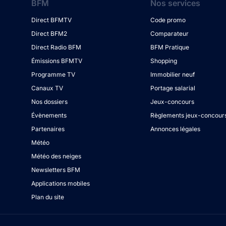
BFM
Nos services
Direct BFMTV
Code promo
Direct BFM2
Comparateur
Direct Radio BFM
BFM Pratique
Émissions BFMTV
Shopping
Programme TV
Immobilier neuf
Canaux TV
Portage salarial
Nos dossiers
Jeux-concours
Évènements
Règlements jeux-concour
Partenaires
Annonces légales
Météo
Météo des neiges
Newsletters BFM
Applications mobiles
Plan du site