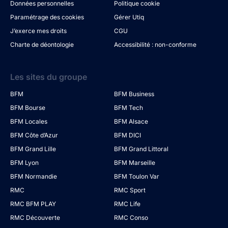
Données personnelles
Politique cookie
Paramétrage des cookies
Gérer Utiq
J’exerce mes droits
CGU
Charte de déontologie
Accessibilité : non-conforme
Les sites du groupe
BFM
BFM Business
BFM Bourse
BFM Tech
BFM Locales
BFM Alsace
BFM Côte d’Azur
BFM DICI
BFM Grand Lille
BFM Grand Littoral
BFM Lyon
BFM Marseille
BFM Normandie
BFM Toulon Var
RMC
RMC Sport
RMC BFM PLAY
RMC Life
RMC Découverte
RMC Conso