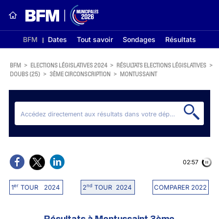
BFM
Dates
Tout savoir
Sondages
Résultats
BFM
>
ELECTIONS LÉGISLATIVES 2024
>
RÉSULTATS ELECTIONS LÉGISLATIVES
>
DOUBS (25)
>
3ÈME CIRCONSCRIPTION
>
MONTUSSAINT
02:56
er
nd
1
TOUR 2024
2
TOUR 2024
COMPARER 2022
Résultats à Montussaint 3ème