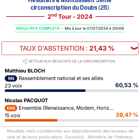
circonscription du Doubs (25)
nd
2
Tour - 2024
RÉSULTATS COMPLETS
-
Mis à jour le 07/07/2024 à 20h06
TAUX D'ABSTENTION
:
21,43 %
︾
RETOUR AUX RÉSULTATS DE LA CIRCONSCRIPTION
Matthieu BLOCH
Rassemblement national et ses alliés
RN
60,53 %
23 voix
Nicolas PACQUOT
Ensemble (Renaissance, Modem, Horizons)
ENS
39,47 %
15 voix
Résultats réels conditionnés aux dépouillements des bureaux de
vote et de leurs publications. Source(s) : Ministère de l'Intérieur,