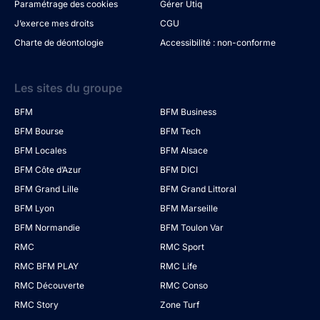
Paramétrage des cookies
Gérer Utiq
J’exerce mes droits
CGU
Charte de déontologie
Accessibilité : non-conforme
Les sites du groupe
BFM
BFM Business
BFM Bourse
BFM Tech
BFM Locales
BFM Alsace
BFM Côte d’Azur
BFM DICI
BFM Grand Lille
BFM Grand Littoral
BFM Lyon
BFM Marseille
BFM Normandie
BFM Toulon Var
RMC
RMC Sport
RMC BFM PLAY
RMC Life
RMC Découverte
RMC Conso
RMC Story
Zone Turf