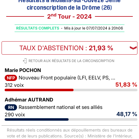
circonscription de la Drôme (26)
nd
2
Tour - 2024
RÉSULTATS COMPLETS
-
Mis à jour le 07/07/2024 à 20h06
TAUX D'ABSTENTION
:
21,93 %
︾
RETOUR AUX RÉSULTATS DE LA CIRCONSCRIPTION
Marie POCHON
Nouveau Front populaire (LFI, EELV, PS, PCF)
NFP
51,83 %
312 voix
Adhémar AUTRAND
Rassemblement national et ses alliés
RN
48,17 %
290 voix
Résultats réels conditionnés aux dépouillements des bureaux de
vote et de leurs publications. Source(s) : Ministère de l'Intérieur,