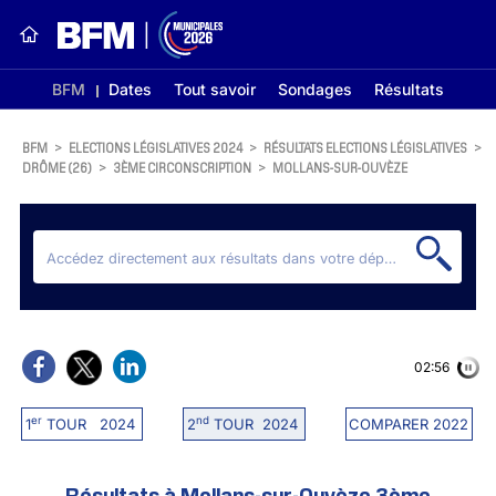
BFM
Dates
Tout savoir
Sondages
Résultats
BFM
>
ELECTIONS LÉGISLATIVES 2024
>
RÉSULTATS ELECTIONS LÉGISLATIVES
>
DRÔME (26)
>
3ÈME CIRCONSCRIPTION
>
MOLLANS-SUR-OUVÈZE
02:56
er
nd
1
TOUR 2024
2
TOUR 2024
COMPARER 2022
Résultats à Mollans-sur-Ouvèze 3ème