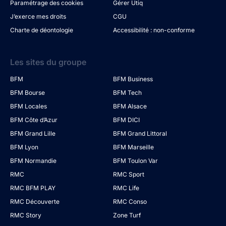
Paramétrage des cookies
Gérer Utiq
J’exerce mes droits
CGU
Charte de déontologie
Accessibilité : non-conforme
Les sites du groupe
BFM
BFM Business
BFM Bourse
BFM Tech
BFM Locales
BFM Alsace
BFM Côte d’Azur
BFM DICI
BFM Grand Lille
BFM Grand Littoral
BFM Lyon
BFM Marseille
BFM Normandie
BFM Toulon Var
RMC
RMC Sport
RMC BFM PLAY
RMC Life
RMC Découverte
RMC Conso
RMC Story
Zone Turf