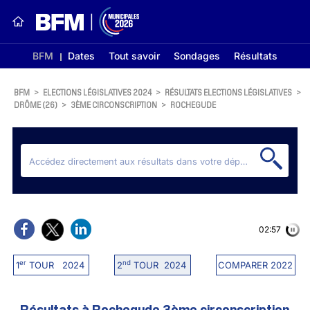
BFM
Dates
Tout savoir
Sondages
Résultats
BFM
>
ELECTIONS LÉGISLATIVES 2024
>
RÉSULTATS ELECTIONS LÉGISLATIVES
>
DRÔME (26)
>
3ÈME CIRCONSCRIPTION
>
ROCHEGUDE
02:56
er
nd
1
TOUR 2024
2
TOUR 2024
COMPARER 2022
Résultats à Rochegude 3ème circonscription