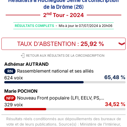
de la Drôme (26)
nd
2
Tour - 2024
RÉSULTATS COMPLETS
-
Mis à jour le 07/07/2024 à 20h06
TAUX D'ABSTENTION
:
25,92 %
︾
RETOUR AUX RÉSULTATS DE LA CIRCONSCRIPTION
Adhémar AUTRAND
Rassemblement national et ses alliés
RN
65,48 %
624 voix
Marie POCHON
Nouveau Front populaire (LFI, EELV, PS, PCF)
NFP
34,52 %
329 voix
Résultats réels conditionnés aux dépouillements des bureaux de
vote et de leurs publications. Source(s) : Ministère de l'Intérieur,