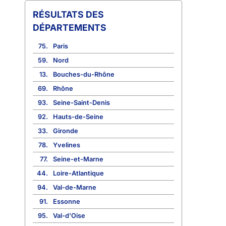
RÉSULTATS DES
DÉPARTEMENTS
75.
Paris
59.
Nord
13.
Bouches-du-Rhône
69.
Rhône
93.
Seine-Saint-Denis
92.
Hauts-de-Seine
33.
Gironde
78.
Yvelines
77.
Seine-et-Marne
44.
Loire-Atlantique
94.
Val-de-Marne
91.
Essonne
95.
Val-d'Oise