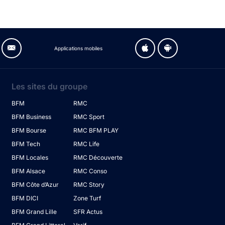
Applications mobiles
Les sites du groupe
BFM
RMC
BFM Business
RMC Sport
BFM Bourse
RMC BFM PLAY
BFM Tech
RMC Life
BFM Locales
RMC Découverte
BFM Alsace
RMC Conso
BFM Côte d’Azur
RMC Story
BFM DICI
Zone Turf
BFM Grand Lille
SFR Actus