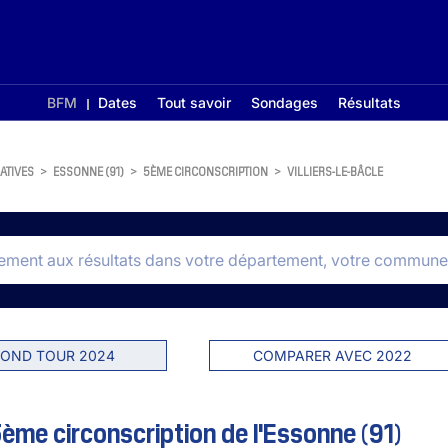
BFM
Dates
Tout savoir
Sondages
Résultats
ATIVES
>
ESSONNE (91)
>
5ÈME CIRCONSCRIPTION
>
VILLIERS-LE-BÂCLE
OND TOUR 2024
COMPARER AVEC 2022
 5ème circonscription de l'Essonne (91)