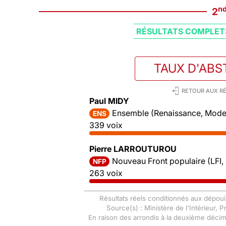
n
2
RÉSULTATS COMPLET
TAUX D'ABS
RETOUR AUX RÉ
Paul MIDY
Ensemble (Renaissance, Mode
ENS
339 voix
Pierre LARROUTUROU
Nouveau Front populaire (LFI,
NFP
263 voix
Résultats réels conditionnés aux dépoui
Source(s) : Ministère de l'Intérieur, 
En raison des arrondis à la deuxième déci