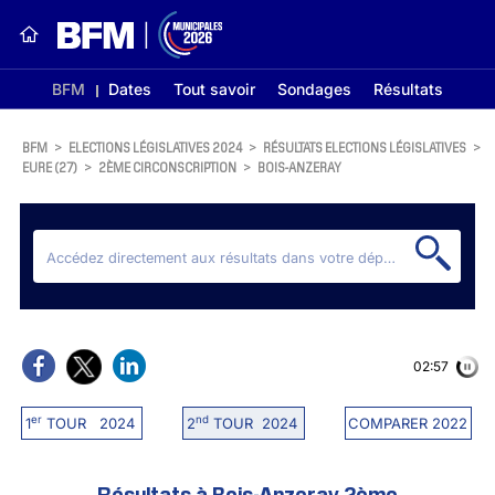
BFM
Dates
Tout savoir
Sondages
Résultats
BFM
>
ELECTIONS LÉGISLATIVES 2024
>
RÉSULTATS ELECTIONS LÉGISLATIVES
>
EURE (27)
>
2ÈME CIRCONSCRIPTION
>
BOIS-ANZERAY
02:56
er
nd
1
TOUR 2024
2
TOUR 2024
COMPARER 2022
Résultats à Bois-Anzeray 2ème