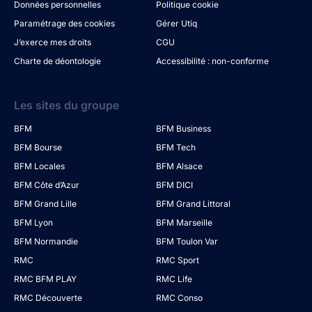
Données personnelles
Politique cookie
Paramétrage des cookies
Gérer Utiq
J’exerce mes droits
CGU
Charte de déontologie
Accessibilité : non-conforme
Les sites du groupe
BFM
BFM Business
BFM Bourse
BFM Tech
BFM Locales
BFM Alsace
BFM Côte d’Azur
BFM DICI
BFM Grand Lille
BFM Grand Littoral
BFM Lyon
BFM Marseille
BFM Normandie
BFM Toulon Var
RMC
RMC Sport
RMC BFM PLAY
RMC Life
RMC Découverte
RMC Conso