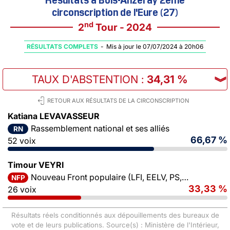
circonscription de l'Eure (27)
nd
2
Tour - 2024
RÉSULTATS COMPLETS
-
Mis à jour le 07/07/2024 à 20h06
TAUX D'ABSTENTION
:
34,31 %
︾
RETOUR AUX RÉSULTATS DE LA CIRCONSCRIPTION
Katiana LEVAVASSEUR
Rassemblement national et ses alliés
RN
66,67 %
52 voix
Timour VEYRI
Nouveau Front populaire (LFI, EELV, PS, PCF)
NFP
33,33 %
26 voix
Résultats réels conditionnés aux dépouillements des bureaux de
vote et de leurs publications. Source(s) : Ministère de l'Intérieur,