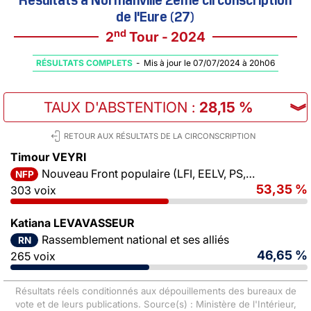
de l'Eure (27)
nd
2
Tour - 2024
RÉSULTATS COMPLETS
-
Mis à jour le 07/07/2024 à 20h06
TAUX D'ABSTENTION
:
28,15 %
︾
RETOUR AUX RÉSULTATS DE LA CIRCONSCRIPTION
Timour VEYRI
Nouveau Front populaire (LFI, EELV, PS, PCF)
NFP
53,35 %
303 voix
Katiana LEVAVASSEUR
Rassemblement national et ses alliés
RN
46,65 %
265 voix
Résultats réels conditionnés aux dépouillements des bureaux de
vote et de leurs publications. Source(s) : Ministère de l'Intérieur,