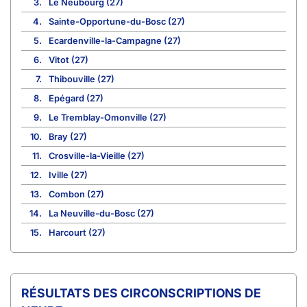
3.
Le Neubourg (27)
4.
Sainte-Opportune-du-Bosc (27)
5.
Ecardenville-la-Campagne (27)
6.
Vitot (27)
7.
Thibouville (27)
8.
Epégard (27)
9.
Le Tremblay-Omonville (27)
10.
Bray (27)
11.
Crosville-la-Vieille (27)
12.
Iville (27)
13.
Combon (27)
14.
La Neuville-du-Bosc (27)
15.
Harcourt (27)
CIRCONSCRIPTIONS DE