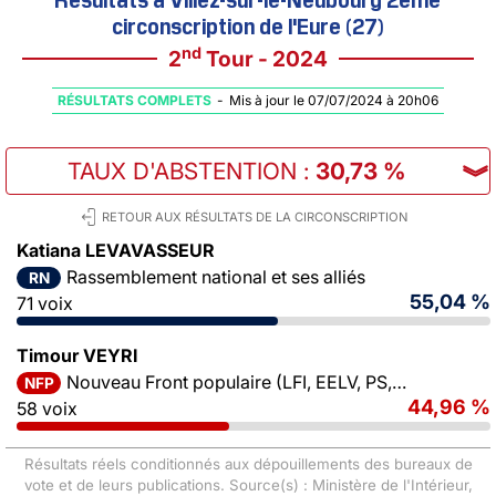
circonscription de l'Eure (27)
nd
2
Tour - 2024
RÉSULTATS COMPLETS
-
Mis à jour le 07/07/2024 à 20h06
TAUX D'ABSTENTION
:
30,73 %
︾
RETOUR AUX RÉSULTATS DE LA CIRCONSCRIPTION
Katiana LEVAVASSEUR
Rassemblement national et ses alliés
RN
55,04 %
71 voix
Timour VEYRI
Nouveau Front populaire (LFI, EELV, PS, PCF)
NFP
44,96 %
58 voix
Résultats réels conditionnés aux dépouillements des bureaux de
vote et de leurs publications. Source(s) : Ministère de l'Intérieur,