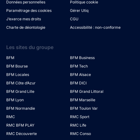
Données personnelles
Politique cookie
Paramétrage des cookies
Gérer Utiq
J’exerce mes droits
CGU
Charte de déontologie
Accessibilité : non-conforme
Les sites du groupe
BFM
BFM Business
BFM Bourse
BFM Tech
BFM Locales
BFM Alsace
BFM Côte d’Azur
BFM DICI
BFM Grand Lille
BFM Grand Littoral
BFM Lyon
BFM Marseille
BFM Normandie
BFM Toulon Var
RMC
RMC Sport
RMC BFM PLAY
RMC Life
RMC Découverte
RMC Conso