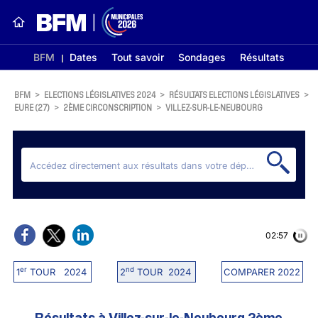
BFM
Dates
Tout savoir
Sondages
Résultats
BFM
>
ELECTIONS LÉGISLATIVES 2024
>
RÉSULTATS ELECTIONS LÉGISLATIVES
>
EURE (27)
>
2ÈME CIRCONSCRIPTION
>
VILLEZ-SUR-LE-NEUBOURG
02:56
er
nd
1
TOUR 2024
2
TOUR 2024
COMPARER 2022
Résultats à Villez-sur-le-Neubourg 2ème