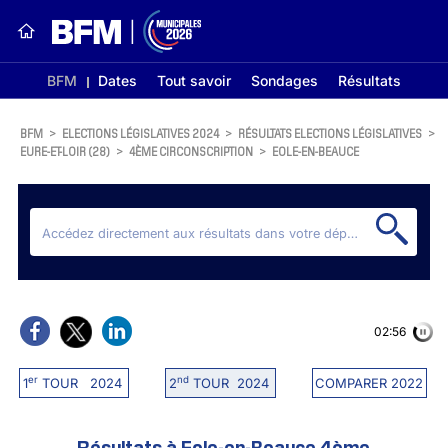
BFM
Dates
Tout savoir
Sondages
Résultats
BFM
>
ELECTIONS LÉGISLATIVES 2024
>
RÉSULTATS ELECTIONS LÉGISLATIVES
>
EURE-ET-LOIR (28)
>
4ÈME CIRCONSCRIPTION
>
EOLE-EN-BEAUCE
02:56
er
nd
1
TOUR 2024
2
TOUR 2024
COMPARER 2022
Résultats à Eole-en-Beauce 4ème