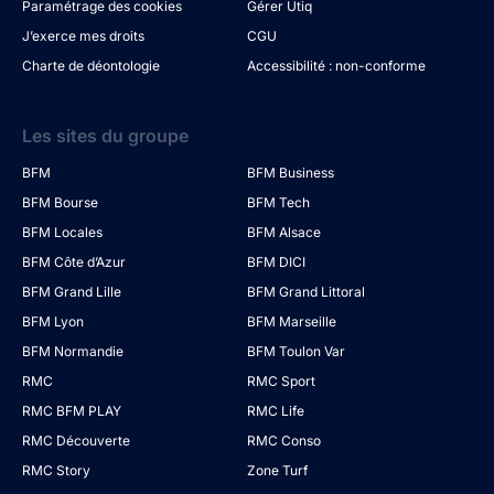
Paramétrage des cookies
Gérer Utiq
J’exerce mes droits
CGU
Charte de déontologie
Accessibilité : non-conforme
Les sites du groupe
BFM
BFM Business
BFM Bourse
BFM Tech
BFM Locales
BFM Alsace
BFM Côte d’Azur
BFM DICI
BFM Grand Lille
BFM Grand Littoral
BFM Lyon
BFM Marseille
BFM Normandie
BFM Toulon Var
RMC
RMC Sport
RMC BFM PLAY
RMC Life
RMC Découverte
RMC Conso
RMC Story
Zone Turf