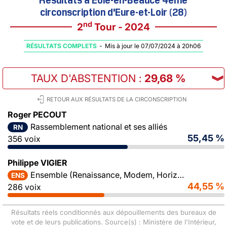
circonscription d'Eure-et-Loir (28)
nd
2
Tour - 2024
RÉSULTATS COMPLETS
-
Mis à jour le 07/07/2024 à 20h06
TAUX D'ABSTENTION
:
29,68 %
︾
RETOUR AUX RÉSULTATS DE LA CIRCONSCRIPTION
Roger PECOUT
Rassemblement national et ses alliés
RN
55,45 %
356 voix
Philippe VIGIER
Ensemble (Renaissance, Modem, Horizons)
ENS
44,55 %
286 voix
Résultats réels conditionnés aux dépouillements des bureaux de
vote et de leurs publications. Source(s) : Ministère de l'Intérieur,