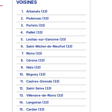
VOISINES
1.
Arbanats (33)
2.
Podensac (33)
3.
Portets (33)
4.
Paillet (33)
5.
Lestiac-sur-Garonne (33)
6.
Saint-Michel-de-Rieufret (33)
7.
Rions (33)
8.
Cérons (33)
9.
Illats (33)
10.
Béguey (33)
11.
Castres-Gironde (33)
12.
Saint-Selve (33)
13.
Villenave-de-Rions (33)
14.
Langoiran (33)
15.
Cardan (33)