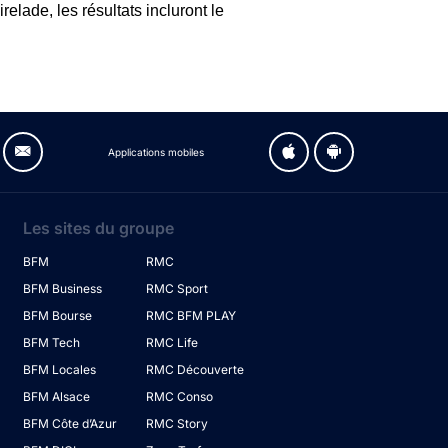
elade, les résultats incluront le
Applications mobiles
Les sites du groupe
BFM
RMC
BFM Business
RMC Sport
BFM Bourse
RMC BFM PLAY
BFM Tech
RMC Life
BFM Locales
RMC Découverte
BFM Alsace
RMC Conso
BFM Côte d’Azur
RMC Story