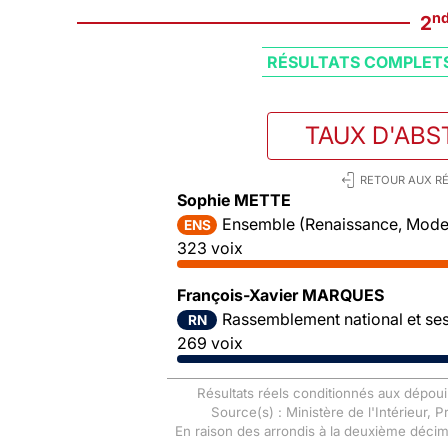
n
2
RÉSULTATS COMPLET
TAUX D'ABS
RETOUR AUX RÉ
Sophie METTE
Ensemble (Renaissance, Mode
ENS
323 voix
François-Xavier MARQUES
Rassemblement national et ses 
RN
269 voix
Résultats réels conditionnés aux dépoui
Source(s) : Ministère de l'Intérieur, 
En raison des arrondis à la deuxième déci