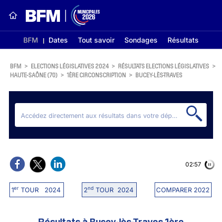
BFM
Dates
Tout savoir
Sondages
Résultats
BFM
>
ELECTIONS LÉGISLATIVES 2024
>
RÉSULTATS ELECTIONS LÉGISLATIVES
>
HAUTE-SAÔNE (70)
>
1ÈRE CIRCONSCRIPTION
>
BUCEY-LÈS-TRAVES
02:56
er
nd
1
TOUR 2024
2
TOUR 2024
COMPARER 2022
Résultats à Bucey-lès-Traves 1ère