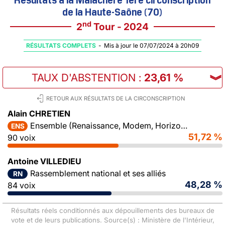
de la Haute-Saône (70)
nd
2
Tour - 2024
RÉSULTATS COMPLETS
-
Mis à jour le 07/07/2024 à 20h09
TAUX D'ABSTENTION
:
23,61 %
︾
RETOUR AUX RÉSULTATS DE LA CIRCONSCRIPTION
Alain CHRETIEN
Ensemble (Renaissance, Modem, Horizons)
ENS
51,72 %
90 voix
Antoine VILLEDIEU
Rassemblement national et ses alliés
RN
48,28 %
84 voix
Résultats réels conditionnés aux dépouillements des bureaux de
vote et de leurs publications. Source(s) : Ministère de l'Intérieur,