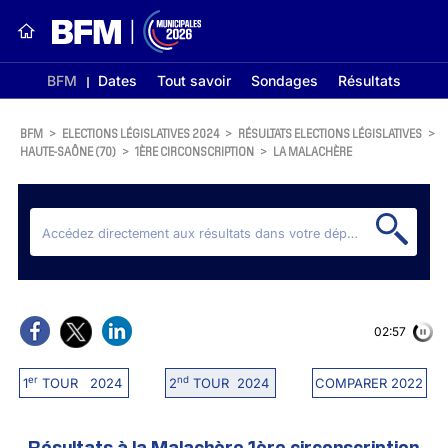
BFM
Dates
Tout savoir
Sondages
Résultats
BFM
>
ELECTIONS LÉGISLATIVES 2024
>
RÉSULTATS ELECTIONS LÉGISLATIVES
>
HAUTE-SAÔNE (70)
>
1ÈRE CIRCONSCRIPTION
>
LA MALACHÈRE
02:56
er
nd
1
TOUR 2024
2
TOUR 2024
COMPARER 2022
Résultats à la Malachère 1ère circonscription