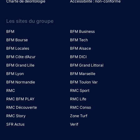
Charte de déontologie
Accessibilité : non-conforme
Les sites du groupe
BFM
BFM Business
BFM Bourse
BFM Tech
BFM Locales
BFM Alsace
BFM Côte d’Azur
BFM DICI
BFM Grand Lille
BFM Grand Littoral
BFM Lyon
BFM Marseille
BFM Normandie
BFM Toulon Var
RMC
RMC Sport
RMC BFM PLAY
RMC Life
RMC Découverte
RMC Conso
RMC Story
Zone Turf
SFR Actus
Verif