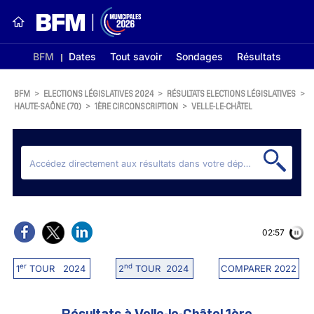
BFM
Dates
Tout savoir
Sondages
Résultats
BFM
>
ELECTIONS LÉGISLATIVES 2024
>
RÉSULTATS ELECTIONS LÉGISLATIVES
>
HAUTE-SAÔNE (70)
>
1ÈRE CIRCONSCRIPTION
>
VELLE-LE-CHÂTEL
02:56
er
nd
1
TOUR 2024
2
TOUR 2024
COMPARER 2022
Résultats à Velle-le-Châtel 1ère