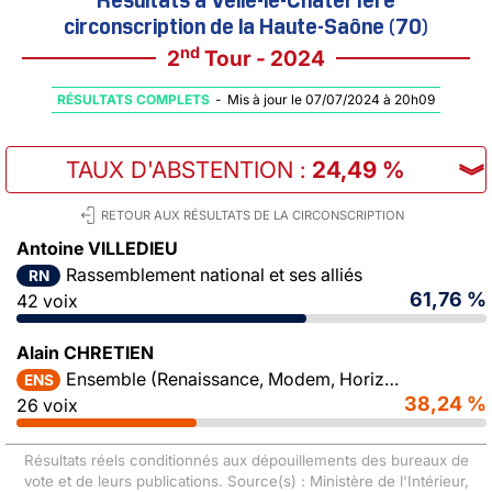
circonscription de la Haute-Saône (70)
nd
2
Tour - 2024
RÉSULTATS COMPLETS
-
Mis à jour le 07/07/2024 à 20h09
TAUX D'ABSTENTION
:
24,49 %
︾
RETOUR AUX RÉSULTATS DE LA CIRCONSCRIPTION
Antoine VILLEDIEU
Rassemblement national et ses alliés
RN
61,76 %
42 voix
Alain CHRETIEN
Ensemble (Renaissance, Modem, Horizons)
ENS
38,24 %
26 voix
Résultats réels conditionnés aux dépouillements des bureaux de
vote et de leurs publications. Source(s) : Ministère de l'Intérieur,