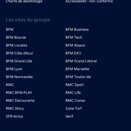
Charte de déontologie
Accessibilité : non-conforme
Les sites du groupe
BFM
BFM Business
BFM Bourse
BFM Tech
BFM Locales
BFM Alsace
BFM Côte d’Azur
BFM DICI
BFM Grand Lille
BFM Grand Littoral
BFM Lyon
BFM Marseille
BFM Normandie
BFM Toulon Var
RMC
RMC Sport
RMC BFM PLAY
RMC Life
RMC Découverte
RMC Conso
RMC Story
Zone Turf
SFR Actus
Verif