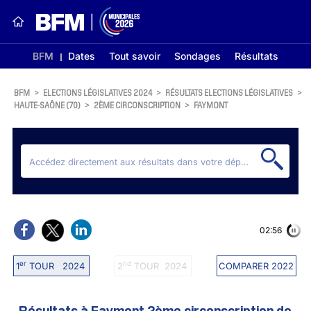
BFM
Dates
Tout savoir
Sondages
Résultats
BFM
>
ELECTIONS LÉGISLATIVES 2024
>
RÉSULTATS ELECTIONS LÉGISLATIVES
>
HAUTE-SAÔNE (70)
>
2ÈME CIRCONSCRIPTION
>
FAYMONT
02:56
er
nd
1
TOUR 2024
2
TOUR 2024
COMPARER 2022
Résultats à Faymont 2ème circonscription de