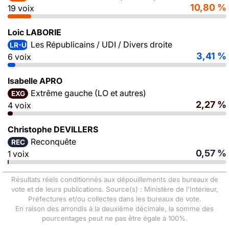
10,80 %
19 voix
Loic LABORIE
Les Républicains / UDI / Divers droite
LR-UDI-DVD
3,41 %
6 voix
Isabelle APRO
Extrême gauche (LO et autres)
EXG
2,27 %
4 voix
Christophe DEVILLERS
Reconquête
REC
0,57 %
1 voix
Résultats réels conditionnés aux dépouillements des bureaux de
vote et de leurs publications. Source(s) : Ministère de l'Intérieur,
Préfectures et/ou collectes dans les bureaux de vote.
En raison des arrondis à la deuxième décimale, la somme des
pourcentages peut ne pas être égale à 100%.