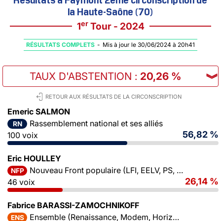
la Haute-Saône (70)
er
1
Tour - 2024
RÉSULTATS COMPLETS
-
Mis à jour le 30/06/2024 à 20h41
TAUX D'ABSTENTION
:
20,26 %
︾
RETOUR AUX RÉSULTATS DE LA CIRCONSCRIPTION
Emeric SALMON
Rassemblement national et ses alliés
RN
56,82 %
100 voix
Eric HOULLEY
Nouveau Front populaire (LFI, EELV, PS, PCF)
NFP
26,14 %
46 voix
Fabrice BARASSI-ZAMOCHNIKOFF
Ensemble (Renaissance, Modem, Horizons)
ENS