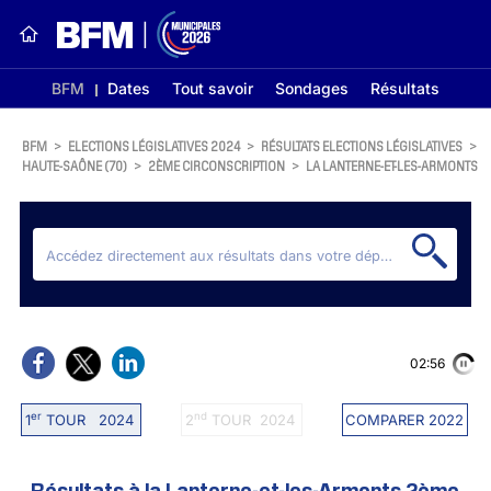
BFM
Dates
Tout savoir
Sondages
Résultats
BFM
>
ELECTIONS LÉGISLATIVES 2024
>
RÉSULTATS ELECTIONS LÉGISLATIVES
>
HAUTE-SAÔNE (70)
>
2ÈME CIRCONSCRIPTION
>
LA LANTERNE-ET-LES-ARMONTS
02:56
er
nd
1
TOUR 2024
2
TOUR 2024
COMPARER 2022
Résultats à la Lanterne-et-les-Armonts 2ème