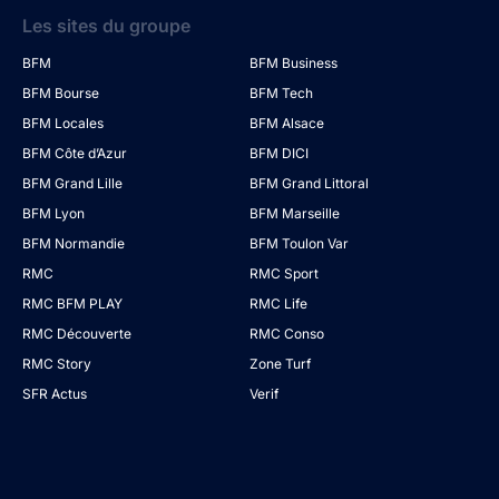
Les sites du groupe
BFM
BFM Business
BFM Bourse
BFM Tech
BFM Locales
BFM Alsace
BFM Côte d’Azur
BFM DICI
BFM Grand Lille
BFM Grand Littoral
BFM Lyon
BFM Marseille
BFM Normandie
BFM Toulon Var
RMC
RMC Sport
RMC BFM PLAY
RMC Life
RMC Découverte
RMC Conso
RMC Story
Zone Turf
SFR Actus
Verif