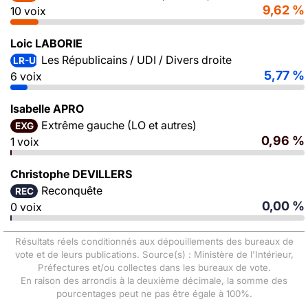
9,62 %
10 voix
Loic LABORIE
Les Républicains / UDI / Divers droite
LR-UDI-DVD
5,77 %
6 voix
Isabelle APRO
Extrême gauche (LO et autres)
EXG
0,96 %
1 voix
Christophe DEVILLERS
Reconquête
REC
0,00 %
0 voix
Résultats réels conditionnés aux dépouillements des bureaux de
vote et de leurs publications. Source(s) : Ministère de l'Intérieur,
Préfectures et/ou collectes dans les bureaux de vote.
En raison des arrondis à la deuxième décimale, la somme des
pourcentages peut ne pas être égale à 100%.