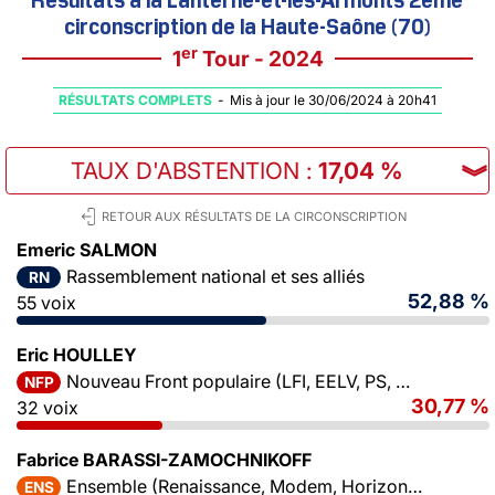
circonscription de la Haute-Saône (70)
er
1
Tour - 2024
RÉSULTATS COMPLETS
-
Mis à jour le 30/06/2024 à 20h41
TAUX D'ABSTENTION
:
17,04 %
︾
RETOUR AUX RÉSULTATS DE LA CIRCONSCRIPTION
Emeric SALMON
Rassemblement national et ses alliés
RN
52,88 %
55 voix
Eric HOULLEY
Nouveau Front populaire (LFI, EELV, PS, PCF)
NFP
30,77 %
32 voix
Fabrice BARASSI-ZAMOCHNIKOFF
Ensemble (Renaissance, Modem, Horizons)
ENS