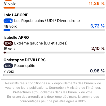
11,36 %
81 voix
Loic LABORIE
Les Républicains / UDI / Divers droite
LR-UDI-DVD
6,73 %
48 voix
Isabelle APRO
Extrême gauche (LO et autres)
EXG
2,10 %
15 voix
Christophe DEVILLERS
Reconquête
REC
0,98 %
7 voix
Résultats réels conditionnés aux dépouillements des bureaux de
vote et de leurs publications. Source(s) : Ministère de l'Intérieur,
Préfectures et/ou collectes dans les bureaux de vote.
En raison des arrondis à la deuxième décimale, la somme des
pourcentages peut ne pas être égale à 100%.