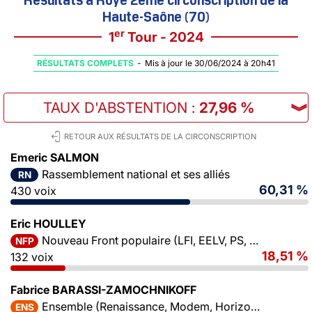
Haute-Saône (70)
er
1
Tour - 2024
RÉSULTATS COMPLETS
-
Mis à jour le 30/06/2024 à 20h41
TAUX D'ABSTENTION
:
27,96 %
︾
RETOUR AUX RÉSULTATS DE LA CIRCONSCRIPTION
Emeric SALMON
Rassemblement national et ses alliés
RN
60,31 %
430 voix
Eric HOULLEY
Nouveau Front populaire (LFI, EELV, PS, PCF)
NFP
18,51 %
132 voix
Fabrice BARASSI-ZAMOCHNIKOFF
Ensemble (Renaissance, Modem, Horizons)
ENS