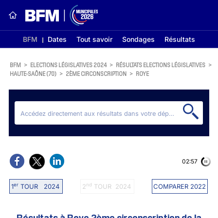
BFM
Dates
Tout savoir
Sondages
Résultats
BFM
>
ELECTIONS LÉGISLATIVES 2024
>
RÉSULTATS ELECTIONS LÉGISLATIVES
>
HAUTE-SAÔNE (70)
>
2ÈME CIRCONSCRIPTION
>
ROYE
02:56
er
nd
1
TOUR 2024
2
TOUR 2024
COMPARER 2022
Résultats à Roye 2ème circonscription de la