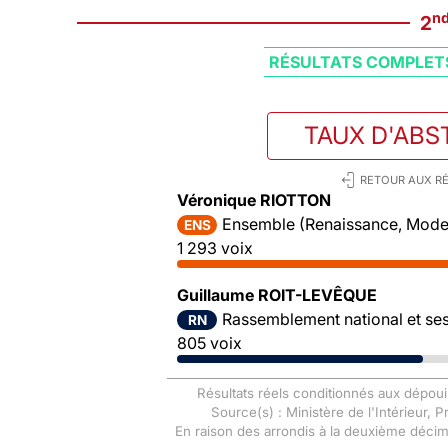
n
2
RÉSULTATS COMPLET
TAUX D'ABS
RETOUR AUX RÉ
Véronique RIOTTON
Ensemble (Renaissance, Mode
ENS
1 293 voix
Guillaume ROIT-LEVÊQUE
Rassemblement national et ses 
RN
805 voix
Résultats réels conditionnés aux dépoui
Source(s) : Ministère de l'Intérieur, 
En raison des arrondis à la deuxième déci