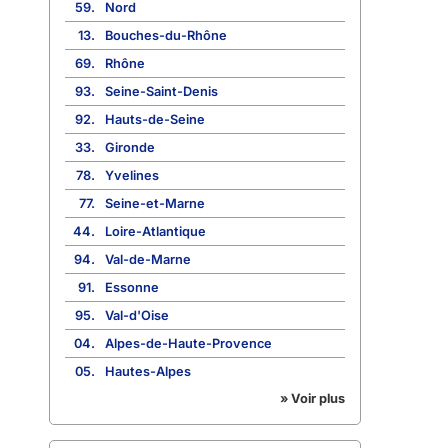
59.
Nord
13.
Bouches-du-Rhône
69.
Rhône
93.
Seine-Saint-Denis
92.
Hauts-de-Seine
33.
Gironde
78.
Yvelines
77.
Seine-et-Marne
44.
Loire-Atlantique
94.
Val-de-Marne
91.
Essonne
95.
Val-d'Oise
04.
Alpes-de-Haute-Provence
05.
Hautes-Alpes
» Voir plus