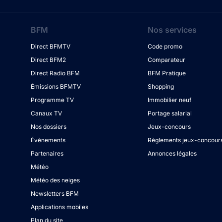
BFM
Nos services
Direct BFMTV
Code promo
Direct BFM2
Comparateur
Direct Radio BFM
BFM Pratique
Émissions BFMTV
Shopping
Programme TV
Immobilier neuf
Canaux TV
Portage salarial
Nos dossiers
Jeux-concours
Évènements
Règlements jeux-concour
Partenaires
Annonces légales
Météo
Météo des neiges
Newsletters BFM
Applications mobiles
Plan du site