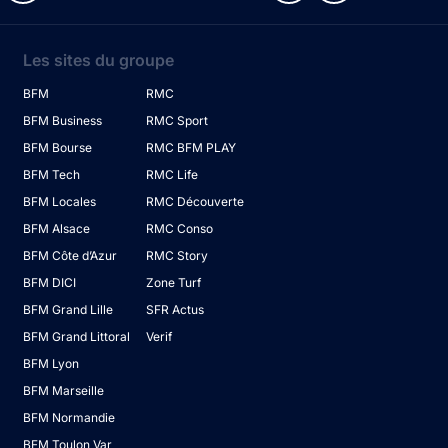
Les sites du groupe
BFM
RMC
BFM Business
RMC Sport
BFM Bourse
RMC BFM PLAY
BFM Tech
RMC Life
BFM Locales
RMC Découverte
BFM Alsace
RMC Conso
BFM Côte d’Azur
RMC Story
BFM DICI
Zone Turf
BFM Grand Lille
SFR Actus
BFM Grand Littoral
Verif
BFM Lyon
BFM Marseille
BFM Normandie
BFM Toulon Var