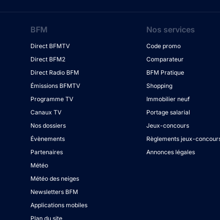
BFM
Nos services
Direct BFMTV
Code promo
Direct BFM2
Comparateur
Direct Radio BFM
BFM Pratique
Émissions BFMTV
Shopping
Programme TV
Immobilier neuf
Canaux TV
Portage salarial
Nos dossiers
Jeux-concours
Évènements
Règlements jeux-concour
Partenaires
Annonces légales
Météo
Météo des neiges
Newsletters BFM
Applications mobiles
Plan du site