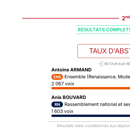
n
2
RÉSULTATS COMPLET
TAUX D'ABS
RETOUR AUX RÉ
Antoine ARMAND
Ensemble (Renaissance, Mode
ENS
2 067 voix
Anis BOUVARD
Rassemblement national et ses 
RN
1 603 voix
Résultats réels conditionnés aux dépoui