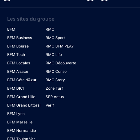
Les sites du groupe
BFM
RMC
BFM Business
RMC Sport
BFM Bourse
RMC BFM PLAY
BFM Tech
RMC Life
BFM Locales
RMC Découverte
BFM Alsace
RMC Conso
BFM Côte d’Azur
RMC Story
BFM DICI
Zone Turf
BFM Grand Lille
SFR Actus
BFM Grand Littoral
Verif
BFM Lyon
BFM Marseille
BFM Normandie
BFM Toulon Var