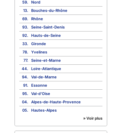
59.
Nord
13.
Bouches-du-Rhône
69.
Rhône
93.
Seine-Saint-Denis
92.
Hauts-de-Seine
33.
Gironde
78.
Yvelines
77.
Seine-et-Marne
44.
Loire-Atlantique
94.
Val-de-Marne
91.
Essonne
95.
Val-d'Oise
04.
Alpes-de-Haute-Provence
05.
Hautes-Alpes
» Voir plus