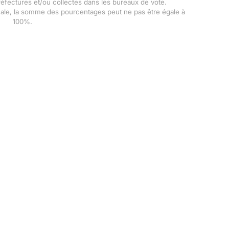
Préfectures et/ou collectes dans les bureaux de vote.
male, la somme des pourcentages peut ne pas être égale à
100%.