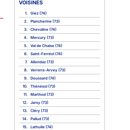
VOISINES
1.
Giez (74)
2.
Plancherine (73)
3.
Chevaline (74)
4.
Mercury (73)
5.
Val de Chaise (74)
6.
Saint-Ferréol (74)
7.
Allondaz (73)
8.
Verrens-Arvey (73)
9.
Doussard (74)
10.
Thénésol (73)
11.
Marthod (73)
12.
Jarsy (73)
13.
Cléry (73)
14.
Pallud (73)
15.
Lathuile (74)