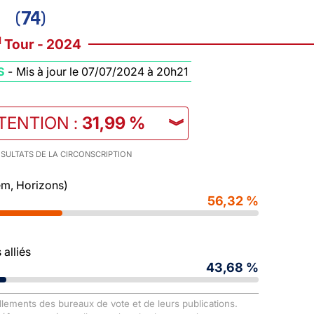
(74)
d
Tour - 2024
S
-
Mis à jour le 07/07/2024 à 20h21
TENTION
:
31,99 %
︾
SULTATS DE LA CIRCONSCRIPTION
m, Horizons)
56,32 %
alliés
43,68 %
llements des bureaux de vote et de leurs publications.