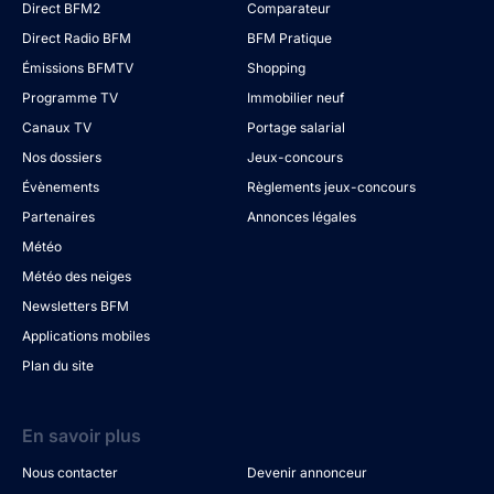
Direct BFM2
Comparateur
Direct Radio BFM
BFM Pratique
Émissions BFMTV
Shopping
Programme TV
Immobilier neuf
Canaux TV
Portage salarial
Nos dossiers
Jeux-concours
Évènements
Règlements jeux-concours
Partenaires
Annonces légales
Météo
Météo des neiges
Newsletters BFM
Applications mobiles
Plan du site
En savoir plus
Nous contacter
Devenir annonceur