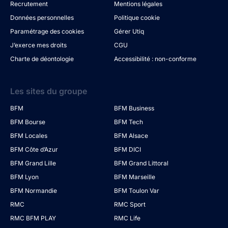
Recrutement
Mentions légales
Données personnelles
Politique cookie
Paramétrage des cookies
Gérer Utiq
J’exerce mes droits
CGU
Charte de déontologie
Accessibilité : non-conforme
Les sites du groupe
BFM
BFM Business
BFM Bourse
BFM Tech
BFM Locales
BFM Alsace
BFM Côte d’Azur
BFM DICI
BFM Grand Lille
BFM Grand Littoral
BFM Lyon
BFM Marseille
BFM Normandie
BFM Toulon Var
RMC
RMC Sport
RMC BFM PLAY
RMC Life