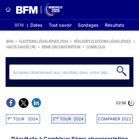
BFM
Dates
Tout savoir
Sondages
Résultats
BFM
>
ELECTIONS LÉGISLATIVES 2024
>
RÉSULTATS ELECTIONS LÉGISLATIVES
>
HAUTE-SAVOIE (74)
>
6ÈME CIRCONSCRIPTION
>
COMBLOUX
02:56
er
nd
1
TOUR 2024
2
TOUR 2024
COMPARER 2022
Résultats à Combloux 6ème circonscription