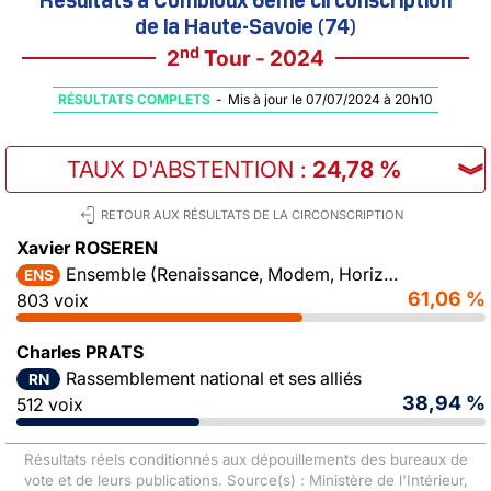
de la Haute-Savoie (74)
nd
2
Tour - 2024
RÉSULTATS COMPLETS
-
Mis à jour le 07/07/2024 à 20h10
TAUX D'ABSTENTION
:
24,78 %
︾
RETOUR AUX RÉSULTATS DE LA CIRCONSCRIPTION
Xavier ROSEREN
Ensemble (Renaissance, Modem, Horizons)
ENS
61,06 %
803 voix
Charles PRATS
Rassemblement national et ses alliés
RN
38,94 %
512 voix
Résultats réels conditionnés aux dépouillements des bureaux de
vote et de leurs publications. Source(s) : Ministère de l'Intérieur,