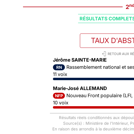
n
2
RÉSULTATS COMPLET
TAUX D'ABS
RETOUR AUX RÉ
Jérôme SAINTE-MARIE
Rassemblement national et ses 
RN
11 voix
Marie-José ALLEMAND
Nouveau Front populaire (LFI,
NFP
10 voix
Résultats réels conditionnés aux dépoui
Source(s) : Ministère de l'Intérieur, 
En raison des arrondis à la deuxième déci