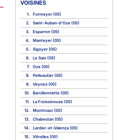
VOISINES
1.
Furmeyer (05)
2.
Saint-Auban-d'Oze (05)
3.
Esparron (05)
4.
Manteyer (05)
5.
Sigoyer (05)
6.
Le Saix (05)
7.
Oze (05)
8.
Pelleautier (05)
9.
Veynes (05)
10.
Barcillonnette (05)
11.
La Freissinouse (05)
12.
Montmaur (05)
13.
Chabestan (05)
14.
Lardier-et-Valença (05)
15.
Vitrolles (05)