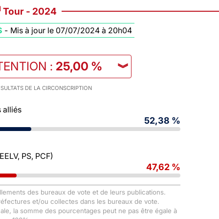
d
Tour - 2024
S
-
Mis à jour le 07/07/2024 à 20h04
TENTION
:
25,00 %
︾
SULTATS DE LA CIRCONSCRIPTION
alliés
52,38 %
 EELV, PS, PCF)
47,62 %
llements des bureaux de vote et de leurs publications.
Préfectures et/ou collectes dans les bureaux de vote.
male, la somme des pourcentages peut ne pas être égale à