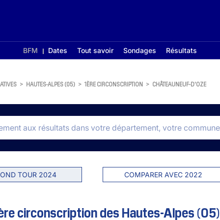
BFM
Dates
Tout savoir
Sondages
Résultats
ATIVES
>
HAUTES-ALPES (05)
>
1ÈRE CIRCONSCRIPTION
>
CHÂTEAUNEUF-D'OZE
OND TOUR 2024
COMPARER AVEC 2022
re circonscription des Hautes-Alpes (05)