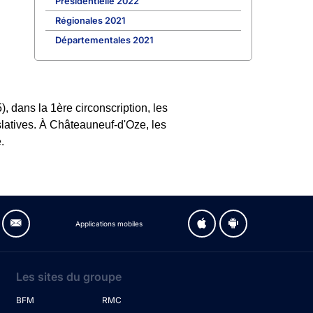
Présidentielle 2022
Régionales 2021
Départementales 2021
 dans la 1ère circonscription, les
islatives. À Châteauneuf-d'Oze, les
.
Applications mobiles
Les sites du groupe
BFM
RMC