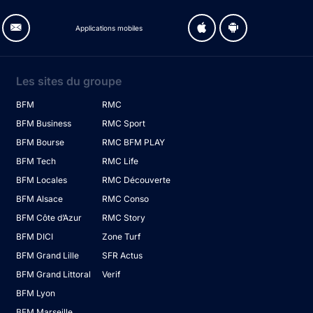
Applications mobiles
Les sites du groupe
BFM
RMC
BFM Business
RMC Sport
BFM Bourse
RMC BFM PLAY
BFM Tech
RMC Life
BFM Locales
RMC Découverte
BFM Alsace
RMC Conso
BFM Côte d’Azur
RMC Story
BFM DICI
Zone Turf
BFM Grand Lille
SFR Actus
BFM Grand Littoral
Verif
BFM Lyon
BFM Marseille