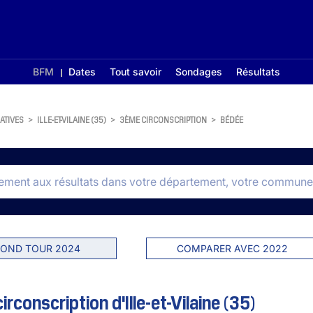
BFM
Dates
Tout savoir
Sondages
Résultats
ATIVES
>
ILLE-ET-VILAINE (35)
>
3ÈME CIRCONSCRIPTION
>
BÉDÉE
OND TOUR 2024
COMPARER AVEC 2022
conscription d'Ille-et-Vilaine (35)