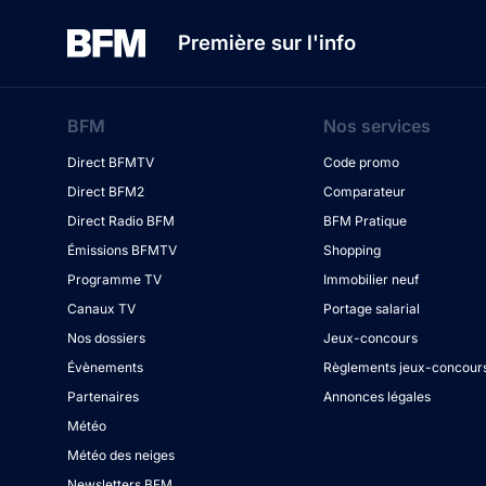
Première sur l'info
BFM
Nos services
Direct BFMTV
Code promo
Direct BFM2
Comparateur
Direct Radio BFM
BFM Pratique
Émissions BFMTV
Shopping
Programme TV
Immobilier neuf
Canaux TV
Portage salarial
Nos dossiers
Jeux-concours
Évènements
Règlements jeux-concour
Partenaires
Annonces légales
Météo
Météo des neiges
Newsletters BFM