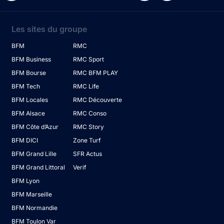
Les sites du groupe
BFM
RMC
BFM Business
RMC Sport
BFM Bourse
RMC BFM PLAY
BFM Tech
RMC Life
BFM Locales
RMC Découverte
BFM Alsace
RMC Conso
BFM Côte d’Azur
RMC Story
BFM DICI
Zone Turf
BFM Grand Lille
SFR Actus
BFM Grand Littoral
Verif
BFM Lyon
BFM Marseille
BFM Normandie
BFM Toulon Var