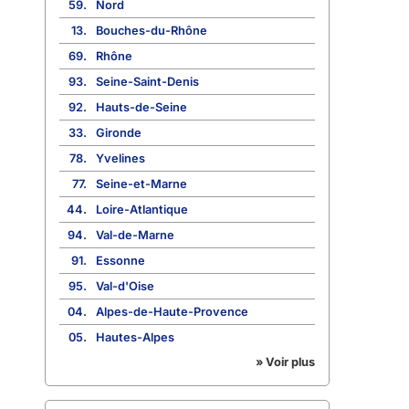
59.
Nord
13.
Bouches-du-Rhône
69.
Rhône
93.
Seine-Saint-Denis
92.
Hauts-de-Seine
33.
Gironde
78.
Yvelines
77.
Seine-et-Marne
44.
Loire-Atlantique
94.
Val-de-Marne
91.
Essonne
95.
Val-d'Oise
04.
Alpes-de-Haute-Provence
05.
Hautes-Alpes
» Voir plus