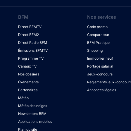
BFM
Nos services
Direct BFMTV
Code promo
Direct BFM2
Comparateur
Direct Radio BFM
BFM Pratique
Émissions BFMTV
Shopping
Programme TV
Immobilier neuf
Canaux TV
Portage salarial
Nos dossiers
Jeux-concours
Évènements
Règlements jeux-concour
Partenaires
Annonces légales
Météo
Météo des neiges
Newsletters BFM
Applications mobiles
Plan du site