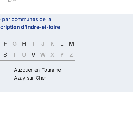
100%.
 par communes de la
ription d'indre-et-loire
F
G
H
I
J
K
L
M
S
T
U
V
W
X
Y
Z
Auzouer-en-Touraine
Azay-sur-Cher