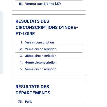
15.
Vernou-sur-Brenne (37)
CIRCONSCRIPTIONS D'INDRE-
ET-LOIRE
1.
1ère circonscription
2.
2ème circonscription
3.
3ème circonscription
4.
4ème circonscription
5.
5ème circonscription
RÉSULTATS DES
DÉPARTEMENTS
75.
Paris