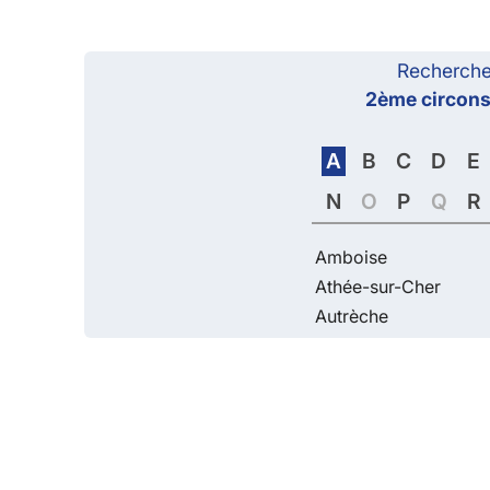
Recherche
2ème circonsc
A
B
C
D
E
N
O
P
Q
R
Amboise
Athée-sur-Cher
Autrèche