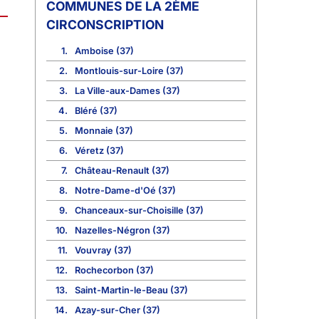
COMMUNES DE LA 2ÈME
CIRCONSCRIPTION
1.
Amboise (37)
2.
Montlouis-sur-Loire (37)
3.
La Ville-aux-Dames (37)
4.
Bléré (37)
5.
Monnaie (37)
6.
Véretz (37)
7.
Château-Renault (37)
8.
Notre-Dame-d'Oé (37)
9.
Chanceaux-sur-Choisille (37)
10.
Nazelles-Négron (37)
11.
Vouvray (37)
12.
Rochecorbon (37)
13.
Saint-Martin-le-Beau (37)
14.
Azay-sur-Cher (37)