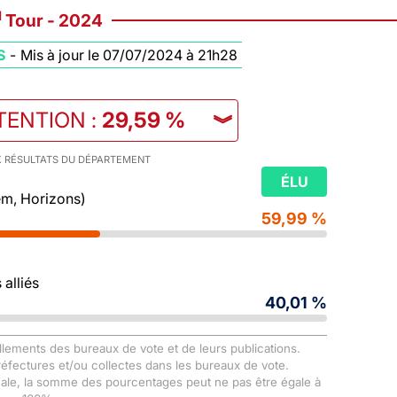
d
Tour - 2024
S
-
Mis à jour le 07/07/2024 à 21h28
TENTION
:
29,59 %
︾
 RÉSULTATS DU DÉPARTEMENT
ÉLU
m, Horizons)
59,99 %
alliés
40,01 %
llements des bureaux de vote et de leurs publications.
Préfectures et/ou collectes dans les bureaux de vote.
male, la somme des pourcentages peut ne pas être égale à