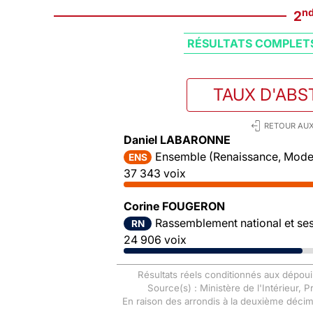
n
2
RÉSULTATS COMPLET
TAUX D'ABS
RETOUR AUX
Daniel LABARONNE
Ensemble (Renaissance, Mode
ENS
37 343 voix
Corine FOUGERON
Rassemblement national et ses 
RN
24 906 voix
Résultats réels conditionnés aux dépoui
Source(s) : Ministère de l'Intérieur, 
En raison des arrondis à la deuxième déci