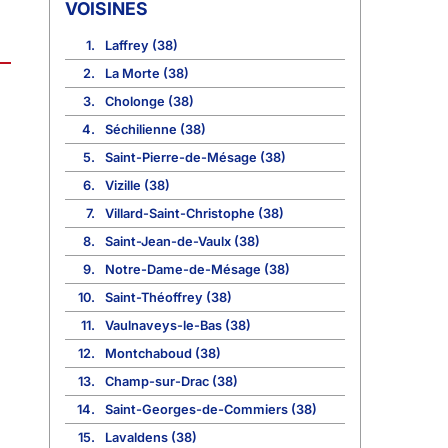
VOISINES
1.
Laffrey (38)
2.
La Morte (38)
3.
Cholonge (38)
4.
Séchilienne (38)
5.
Saint-Pierre-de-Mésage (38)
6.
Vizille (38)
7.
Villard-Saint-Christophe (38)
8.
Saint-Jean-de-Vaulx (38)
9.
Notre-Dame-de-Mésage (38)
10.
Saint-Théoffrey (38)
11.
Vaulnaveys-le-Bas (38)
12.
Montchaboud (38)
13.
Champ-sur-Drac (38)
14.
Saint-Georges-de-Commiers (38)
15.
Lavaldens (38)