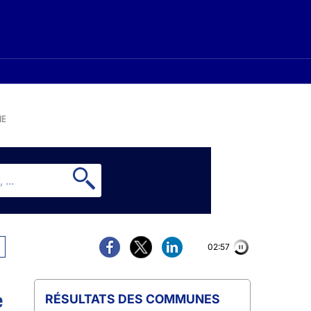
NE
02:56
e
COMMUNES