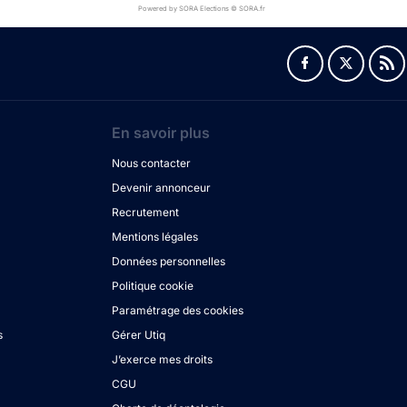
Powered by SORA Elections © SORA.fr
En savoir plus
Nous contacter
Devenir annonceur
Recrutement
Mentions légales
Données personnelles
Politique cookie
Paramétrage des cookies
s
Gérer Utiq
J’exerce mes droits
CGU