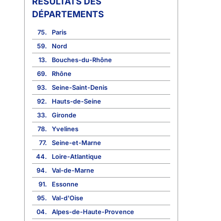
RÉSULTATS DES
DÉPARTEMENTS
75.
Paris
59.
Nord
13.
Bouches-du-Rhône
69.
Rhône
93.
Seine-Saint-Denis
92.
Hauts-de-Seine
33.
Gironde
78.
Yvelines
77.
Seine-et-Marne
44.
Loire-Atlantique
94.
Val-de-Marne
91.
Essonne
95.
Val-d'Oise
04.
Alpes-de-Haute-Provence