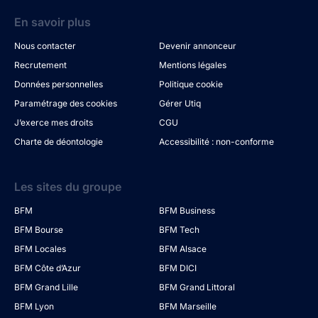
En savoir plus
Nous contacter
Devenir annonceur
Recrutement
Mentions légales
Données personnelles
Politique cookie
Paramétrage des cookies
Gérer Utiq
J’exerce mes droits
CGU
Charte de déontologie
Accessibilité : non-conforme
Les sites du groupe
BFM
BFM Business
BFM Bourse
BFM Tech
BFM Locales
BFM Alsace
BFM Côte d’Azur
BFM DICI
BFM Grand Lille
BFM Grand Littoral
BFM Lyon
BFM Marseille