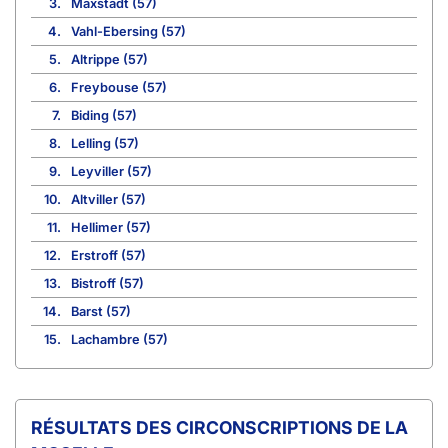
3.
Maxstadt (57)
4.
Vahl-Ebersing (57)
5.
Altrippe (57)
6.
Freybouse (57)
7.
Biding (57)
8.
Lelling (57)
9.
Leyviller (57)
10.
Altviller (57)
11.
Hellimer (57)
12.
Erstroff (57)
13.
Bistroff (57)
14.
Barst (57)
15.
Lachambre (57)
CIRCONSCRIPTIONS DE LA