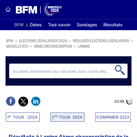
BFM
Dates
Tout savoir
Sondages
Résultats
BFM
>
ELECTIONS LÉGISLATIVES 2024
>
RÉSULTATS ELECTIONS LÉGISLATIVES
>
MOSELLE (57)
>
4ÈME CIRCONSCRIPTION
>
LANING
02:56
er
nd
1
TOUR 2024
2
TOUR 2024
COMPARER 2022
Résultats à Laning 4ème circonscription de la