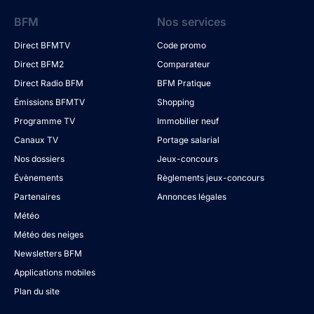
BFM
Nos services
Direct BFMTV
Code promo
Direct BFM2
Comparateur
Direct Radio BFM
BFM Pratique
Émissions BFMTV
Shopping
Programme TV
Immobilier neuf
Canaux TV
Portage salarial
Nos dossiers
Jeux-concours
Évènements
Règlements jeux-concours
Partenaires
Annonces légales
Météo
Météo des neiges
Newsletters BFM
Applications mobiles
Plan du site