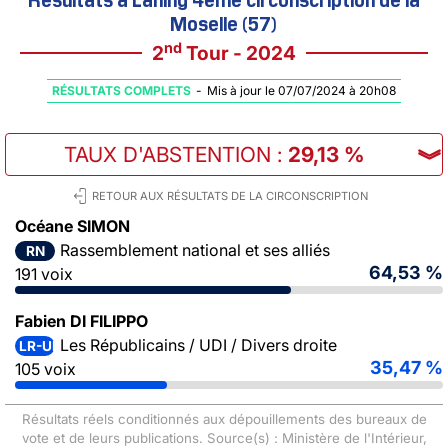
Moselle (57)
nd
2
Tour - 2024
RÉSULTATS COMPLETS
-
Mis à jour le 07/07/2024 à 20h08
TAUX D'ABSTENTION
:
29,13 %
︾
RETOUR AUX RÉSULTATS DE LA CIRCONSCRIPTION
Océane SIMON
Rassemblement national et ses alliés
RN
64,53 %
191 voix
Fabien DI FILIPPO
Les Républicains / UDI / Divers droite
LR-UDI-DVD
35,47 %
105 voix
Résultats réels conditionnés aux dépouillements des bureaux de
vote et de leurs publications. Source(s) : Ministère de l'Intérieur,