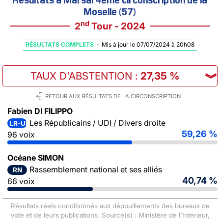
Moselle (57)
nd
2
Tour - 2024
RÉSULTATS COMPLETS
-
Mis à jour le 07/07/2024 à 20h08
TAUX D'ABSTENTION
:
27,35 %
︾
RETOUR AUX RÉSULTATS DE LA CIRCONSCRIPTION
Fabien DI FILIPPO
Les Républicains / UDI / Divers droite
LR-UDI-DVD
59,26 %
96 voix
Océane SIMON
Rassemblement national et ses alliés
RN
40,74 %
66 voix
Résultats réels conditionnés aux dépouillements des bureaux de
vote et de leurs publications. Source(s) : Ministère de l'Intérieur,