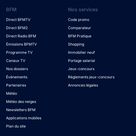
BFM
Nos services
Direct BFMTV
Code promo
Direct BFM2
Comparateur
Direct Radio BFM
BFM Pratique
Émissions BFMTV
Shopping
Programme TV
Immobilier neuf
Canaux TV
Portage salarial
Nos dossiers
Jeux-concours
Évènements
Règlements jeux-concours
Partenaires
Annonces légales
Météo
Météo des neiges
Newsletters BFM
Applications mobiles
Plan du site