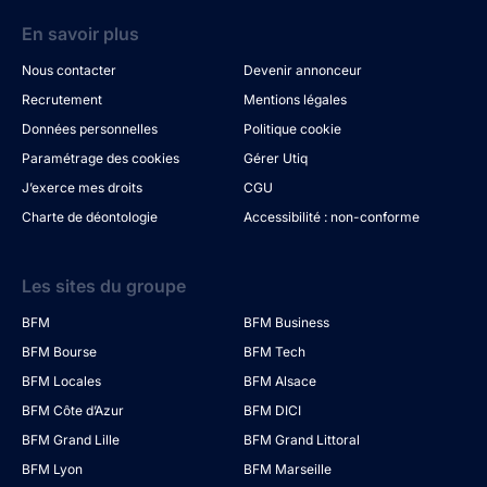
En savoir plus
Nous contacter
Devenir annonceur
Recrutement
Mentions légales
Données personnelles
Politique cookie
Paramétrage des cookies
Gérer Utiq
J’exerce mes droits
CGU
Charte de déontologie
Accessibilité : non-conforme
Les sites du groupe
BFM
BFM Business
BFM Bourse
BFM Tech
BFM Locales
BFM Alsace
BFM Côte d’Azur
BFM DICI
BFM Grand Lille
BFM Grand Littoral
BFM Lyon
BFM Marseille