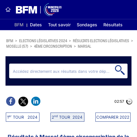
BFM
Dates
Tout savoir
Sondages
Résultats
BFM
>
ELECTIONS LÉGISLATIVES 2024
>
RÉSULTATS ELECTIONS LÉGISLATIVES
>
MOSELLE (57)
>
4ÈME CIRCONSCRIPTION
>
MARSAL
02:56
er
nd
1
TOUR 2024
2
TOUR 2024
COMPARER 2022
Résultats à Marsal 4ème circonscription de la