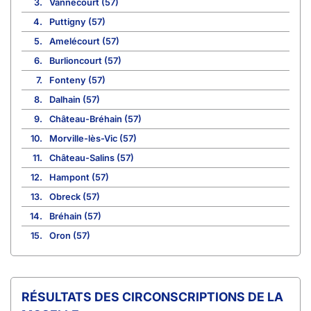
3.
Vannecourt (57)
4.
Puttigny (57)
5.
Amelécourt (57)
6.
Burlioncourt (57)
7.
Fonteny (57)
8.
Dalhain (57)
9.
Château-Bréhain (57)
10.
Morville-lès-Vic (57)
11.
Château-Salins (57)
12.
Hampont (57)
13.
Obreck (57)
14.
Bréhain (57)
15.
Oron (57)
CIRCONSCRIPTIONS DE LA