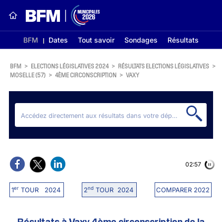
BFM
Dates
Tout savoir
Sondages
Résultats
BFM
>
ELECTIONS LÉGISLATIVES 2024
>
RÉSULTATS ELECTIONS LÉGISLATIVES
>
MOSELLE (57)
>
4ÈME CIRCONSCRIPTION
>
VAXY
02:56
er
nd
1
TOUR 2024
2
TOUR 2024
COMPARER 2022
Résultats à Vaxy 4ème circonscription de la