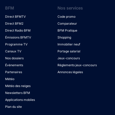
BFM
Nos services
Direct BFMTV
Code promo
Direct BFM2
Comparateur
Direct Radio BFM
BFM Pratique
Émissions BFMTV
Shopping
Programme TV
Immobilier neuf
Canaux TV
Portage salarial
Nos dossiers
Jeux-concours
Évènements
Règlements jeux-concours
Partenaires
Annonces légales
Météo
Météo des neiges
Newsletters BFM
Applications mobiles
Plan du site