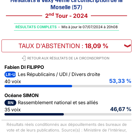
Moselle (57)
nd
2
Tour - 2024
RÉSULTATS COMPLETS
-
Mis à jour le 07/07/2024 à 20h08
TAUX D'ABSTENTION
:
18,09 %
︾
RETOUR AUX RÉSULTATS DE LA CIRCONSCRIPTION
Fabien DI FILIPPO
Les Républicains / UDI / Divers droite
LR-UDI-DVD
53,33 %
40 voix
Océane SIMON
Rassemblement national et ses alliés
RN
46,67 %
35 voix
Résultats réels conditionnés aux dépouillements des bureaux de
vote et de leurs publications. Source(s) : Ministère de l'Intérieur,