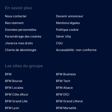
En savoir plus
Nous contacter
Devenir annonceur
Recrutement
Mentions légales
Données personnelles
Politique cookie
Paramétrage des cookies
Gérer Utiq
J’exerce mes droits
CGU
Charte de déontologie
Accessibilité : non-conforme
Les sites du groupe
BFM
BFM Business
BFM Bourse
BFM Tech
BFM Locales
BFM Alsace
BFM Côte d’Azur
BFM DICI
BFM Grand Lille
BFM Grand Littoral
BFM Lyon
BFM Marseille