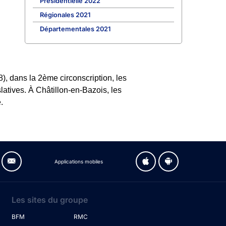
Présidentielle 2022
Régionales 2021
Départementales 2021
), dans la 2ème circonscription, les
latives. À Châtillon-en-Bazois, les
.
Applications mobiles
Les sites du groupe
BFM
RMC