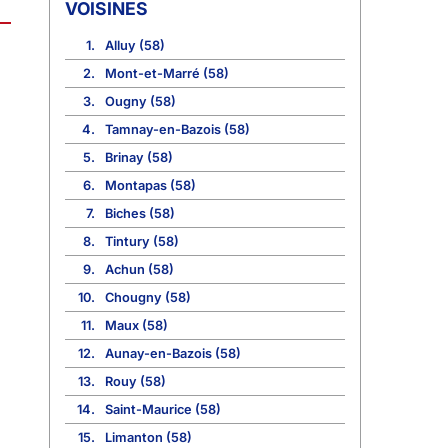
VOISINES
1.
Alluy (58)
2.
Mont-et-Marré (58)
3.
Ougny (58)
4.
Tamnay-en-Bazois (58)
5.
Brinay (58)
6.
Montapas (58)
7.
Biches (58)
8.
Tintury (58)
9.
Achun (58)
10.
Chougny (58)
11.
Maux (58)
12.
Aunay-en-Bazois (58)
13.
Rouy (58)
14.
Saint-Maurice (58)
15.
Limanton (58)