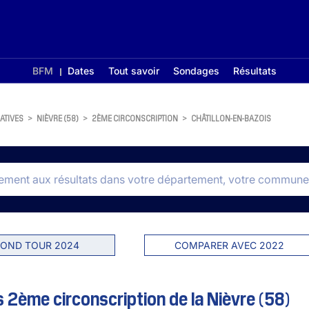
BFM
Dates
Tout savoir
Sondages
Résultats
ATIVES
>
NIÈVRE (58)
>
2ÈME CIRCONSCRIPTION
>
CHÂTILLON-EN-BAZOIS
OND TOUR 2024
COMPARER AVEC 2022
s 2ème circonscription de la Nièvre (58)