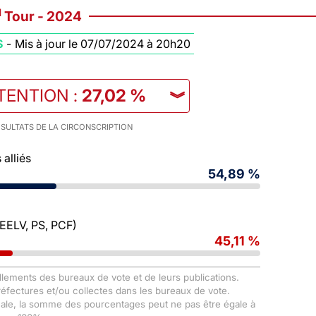
d
Tour - 2024
S
-
Mis à jour le 07/07/2024 à 20h20
TENTION
:
27,02 %
︾
SULTATS DE LA CIRCONSCRIPTION
alliés
54,89 %
 EELV, PS, PCF)
45,11 %
llements des bureaux de vote et de leurs publications.
Préfectures et/ou collectes dans les bureaux de vote.
male, la somme des pourcentages peut ne pas être égale à