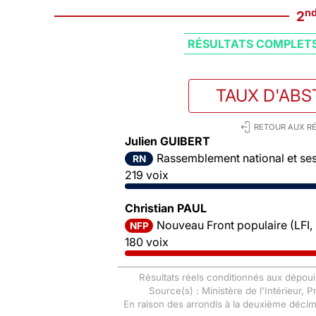
n
2
RÉSULTATS COMPLET
TAUX D'ABS
RETOUR AUX RÉ
Julien GUIBERT
Rassemblement national et ses 
RN
219 voix
Christian PAUL
Nouveau Front populaire (LFI,
NFP
180 voix
Résultats réels conditionnés aux dépoui
Source(s) : Ministère de l'Intérieur, 
En raison des arrondis à la deuxième déci