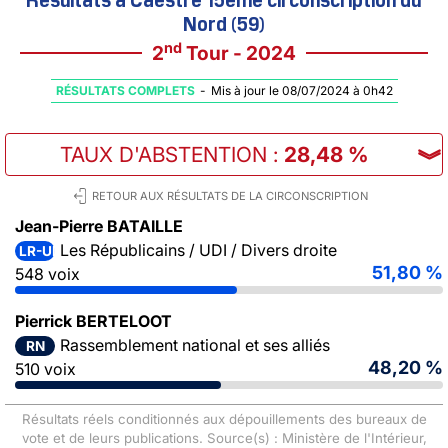
Nord (59)
nd
2
Tour - 2024
RÉSULTATS COMPLETS
-
Mis à jour le 08/07/2024 à 0h42
TAUX D'ABSTENTION
:
28,48 %
︾
RETOUR AUX RÉSULTATS DE LA CIRCONSCRIPTION
Jean-Pierre BATAILLE
Les Républicains / UDI / Divers droite
LR-UDI-DVD
51,80 %
548 voix
Pierrick BERTELOOT
Rassemblement national et ses alliés
RN
48,20 %
510 voix
Résultats réels conditionnés aux dépouillements des bureaux de
vote et de leurs publications. Source(s) : Ministère de l'Intérieur,