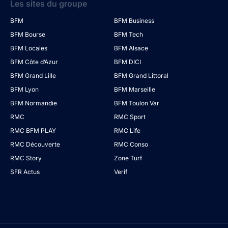
Les sites du groupe
BFM
BFM Business
BFM Bourse
BFM Tech
BFM Locales
BFM Alsace
BFM Côte d’Azur
BFM DICI
BFM Grand Lille
BFM Grand Littoral
BFM Lyon
BFM Marseille
BFM Normandie
BFM Toulon Var
RMC
RMC Sport
RMC BFM PLAY
RMC Life
RMC Découverte
RMC Conso
RMC Story
Zone Turf
SFR Actus
Verif