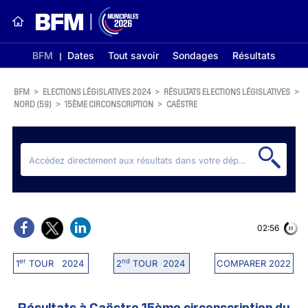
BFM
Dates
Tout savoir
Sondages
Résultats
BFM
>
ELECTIONS LÉGISLATIVES 2024
>
RÉSULTATS ELECTIONS LÉGISLATIVES
>
NORD (59)
>
15ÈME CIRCONSCRIPTION
>
CAËSTRE
02:56
er
nd
1
TOUR 2024
2
TOUR 2024
COMPARER 2022
Résultats à Caëstre 15ème circonscription du